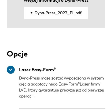
Więcej informacji o Dyna-Press
Dyna-Press_2022_PL.pdf
KO
CN
Opcje
Laser Easy-Form®
Dyna-Press może zostać wyposażona w system
gięcia adaptacyjnego Easy-Form®Laser firmy
LVD, który gwarantuje precyzję już od pierwszej
operacji.