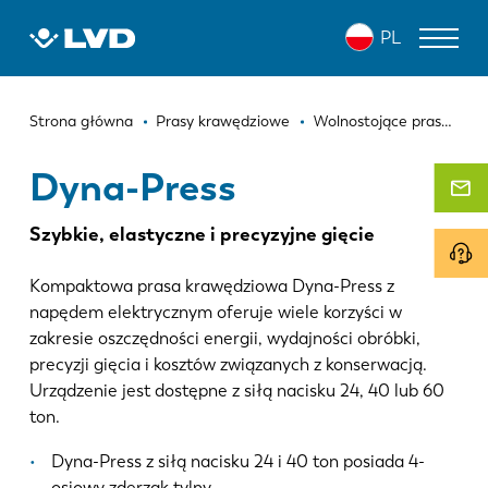
Przejdź
DYNA-PRESS
PL
do
treści
Ścieżka
WYCINARKI LASEROWE
Strona główna
Prasy krawędziowe
Wolnostojące prasy krawędziowe
nawigacyjna
PRASY KRAWĘDZIOWE
Dyna-Press
ZAGINARKI DO PANELI
Szybkie, elastyczne i precyzyjne gięcie
WYKRAWARKI
Kompaktowa prasa krawędziowa Dyna-Press z
NOŻYCE GILOTYNOWE
napędem elektrycznym oferuje wiele korzyści w
zakresie oszczędności energii, wydajności obróbki,
OPROGRAMOWANIE
precyzji gięcia i kosztów związanych z konserwacją.
Urządzenie jest dostępne z siłą nacisku 24, 40 lub 60
OBSŁUGA KLIENTA
ton.
O firmie LVD
Dyna-Press z siłą nacisku 24 i 40 ton posiada 4-
osiowy zderzak tylny