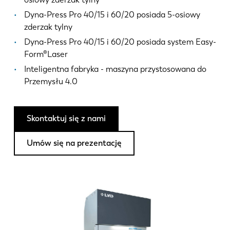
Aktualności
Dyna-Press Pro 40/15 i 60/20 posiada 5-osiowy
Odkryj LVD
zderzak tylny
Realizacje
Dyna-Press Pro 40/15 i 60/20 posiada system Easy-
Wydarzenia
Form®Laser
Centrum zasobów
Inteligentna fabryka - maszyna przystosowana do
Przemysłu 4.0
Branże i rozwiązania
Oferty pracy
Skontaktuj się z nami
Kontakt
Umów się na prezentację