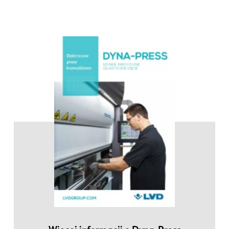
EN
NL
FR
EN-US
DE
IT
ES
PT-PT
PL
SK