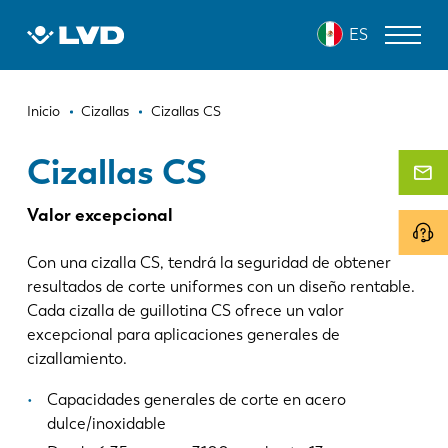
Pasar
CIZALLAS CS
ES
al
contenido
principal
Ruta
MÁQUINAS DE CORTE LÁSER
Inicio
Cizallas
Cizallas CS
de
DOBLADORAS
Cizallas CS
navegación
PANELADORAS
Valor excepcional
PUNZONADORAS
Con una cizalla CS, tendrá la seguridad de obtener
CIZALLAS
resultados de corte uniformes con un diseño rentable.
Cada cizalla de guillotina CS ofrece un valor
SOFTWARE
excepcional para aplicaciones generales de
cizallamiento.
SERVICIO DE ATENCIÓN AL CLIENTE
Capacidades generales de corte en acero
Sobre LVD
dulce/inoxidable