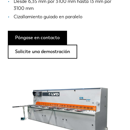
Noticias
Desde 6,35 mm por 3100 mm hasta 13 mm por
3100 mm
Descubra LVD
Cizallamiento guiado en paralelo
Testimonios
Eventos
Póngase en contacto
Centro de recursos
Industrias y soluciones
Solicite una demostración
Vacantes
Contacto