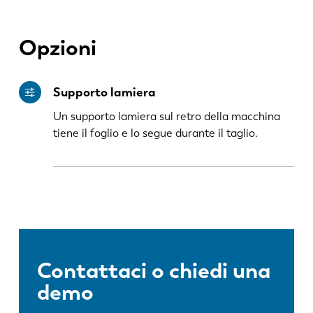
Opzioni
ES
PT-PT
PL
SK
Supporto lamiera
Un supporto lamiera sul retro della macchina
KO
CN
tiene il foglio e lo segue durante il taglio.
Contattaci o chiedi una
demo