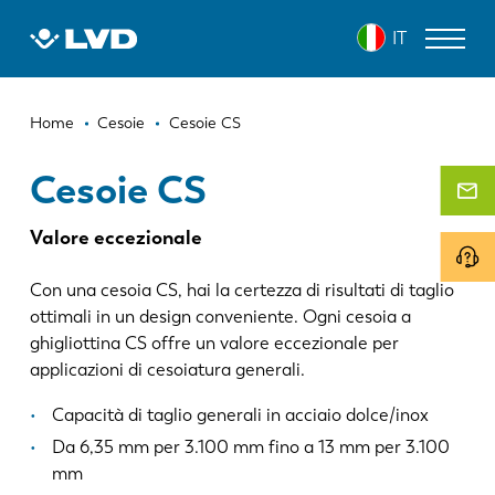
Salta
CESOIE CS
IT
al
contenuto
principale
Briciole
MACCHINE PER IL TAGLIO LASER
Home
Cesoie
Cesoie CS
di
PRESSE PIEGATRICI
Cesoie CS
pane
PANNELLATRICI
Valore eccezionale
PUNZONATRICI
Con una cesoia CS, hai la certezza di risultati di taglio
CESOIE
ottimali in un design conveniente. Ogni cesoia a
ghigliottina CS offre un valore eccezionale per
SOFTWARE
applicazioni di cesoiatura generali.
SERVIZIO CLIENTI
Capacità di taglio generali in acciaio dolce/inox
Da 6,35 mm per 3.100 mm fino a 13 mm per 3.100
SU LVD
mm