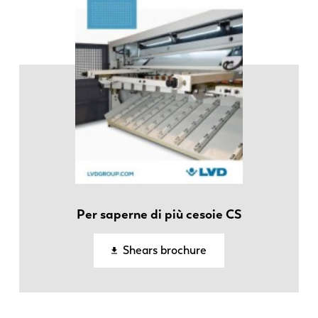
Per saperne di più cesoie CS
EN
NL
Shears brochure
FR
EN-US
DE
IT