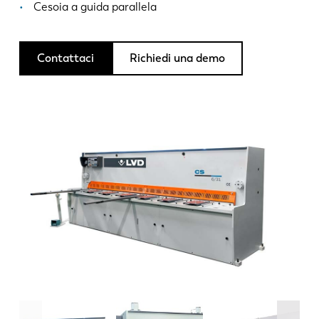
Notizie
Cesoia a guida parallela
Scopri LVD
Storie di clienti
Contattaci
Richiedi una demo
Eventi
Centro risorse
Settori e soluzioni
Lavora con noi
Contattateci