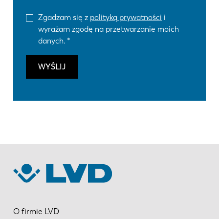
Zgadzam się z
polityką prywatności
i
wyrażam zgodę na przetwarzanie moich
danych.
WYŚLIJ
O firmie LVD