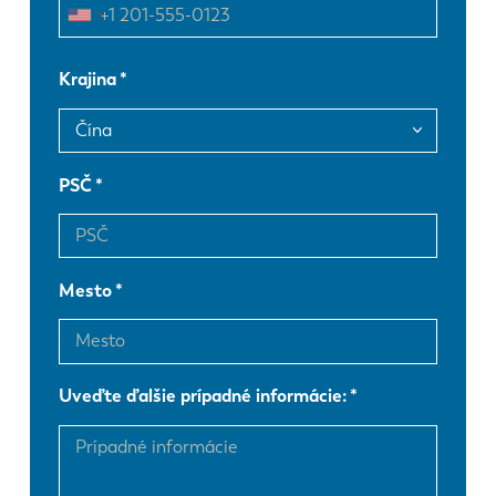
FR
EN-US
Krajina
DE
IT
PSČ
ES
PT-PT
PL
SK
Mesto
KO
CN
Uveďte ďalšie prípadné informácie: