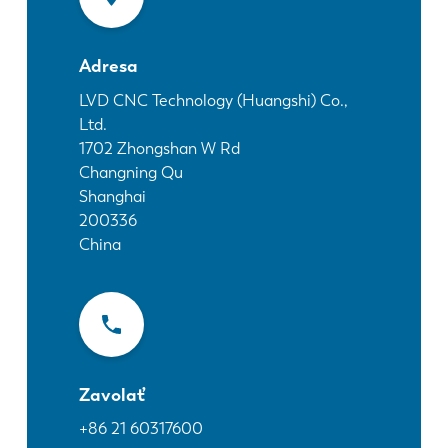
Novinky
Objavte LVD
Adresa
Príbehy zákazníkov
Podujatia
LVD CNC Technology (Huangshi) Co.,
Ltd.
Stredisko zdrojov
1702 Zhongshan W Rd
Priemyselné odvetvia a riešenia
Changning Qu
Kariéra
Shanghai
200336
China
Kontaktujte nás
Zavolať
+86 21 60317600