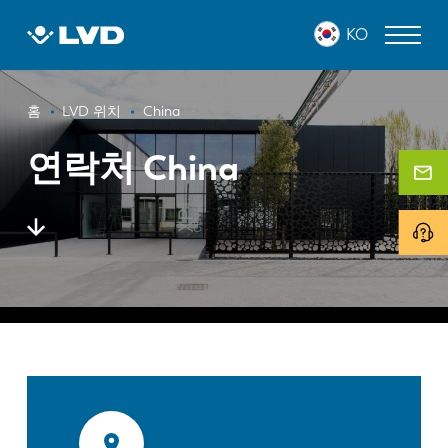
주
KO
요
콘
텐
이
츠
레이저 커팅 머신
홈
LVD 위치
China
로
동
프레스 브레이크
건
연락처 China
경
너
판넬 벤더
로
뛰
기
펀치 프레스
전단 기계
소프트웨어
고객 사례
LVD 정보