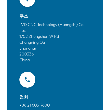
소식
LVD를발견하다
주소
고객 사례
이벤트
LVD CNC Technology (Huangshi) Co.,
Ltd.
리소스 센터
1702 Zhongshan W Rd
산업 및 솔루션
Changning Qu
직원 채용
Shanghai
200336
China
문의
전화
+86 21 60317600