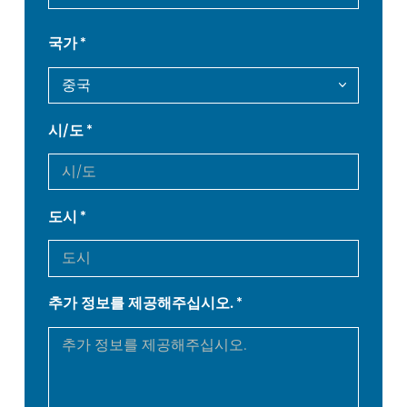
FR
EN-US
국가
DE
IT
시/도
ES
PT-PT
PL
SK
도시
KO
CN
추가 정보를 제공해주십시오.