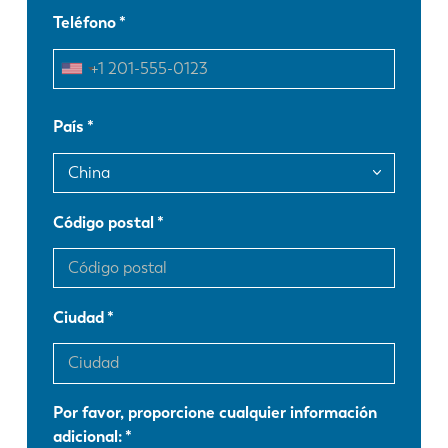
Teléfono
EN
NL
FR
EN-US
País
DE
IT
Código postal
ES
PT-PT
PL
SK
Ciudad
KO
CN
Por favor, proporcione cualquier información
adicional: