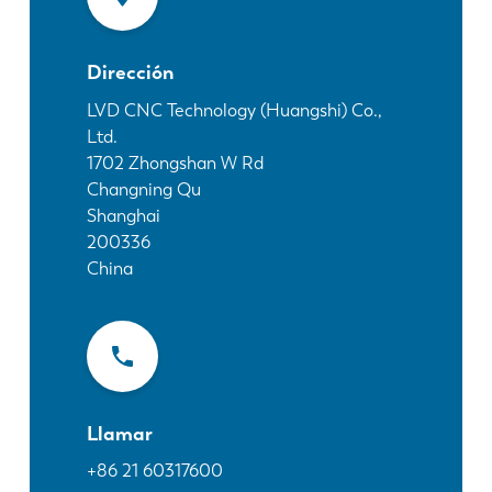
Noticias
Descubra LVD
Dirección
Testimonios
Eventos
LVD CNC Technology (Huangshi) Co.,
Ltd.
Centro de recursos
1702 Zhongshan W Rd
Industrias y soluciones
Changning Qu
Vacantes
Shanghai
200336
China
Contacto
Llamar
+86 21 60317600