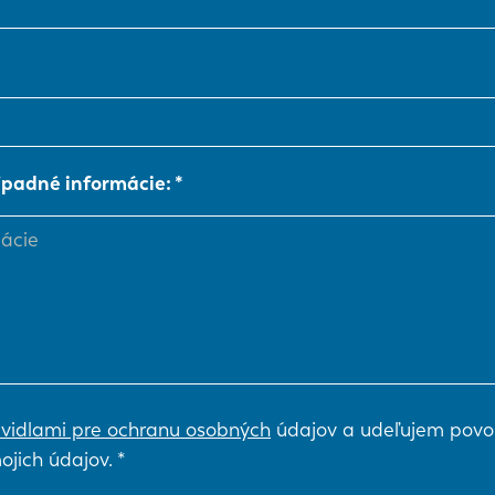
NL
FR
IT
ES
ípadné informácie:
SK
KO
vidlami pre ochranu osobných
údajov a udeľujem povo
ojich údajov.