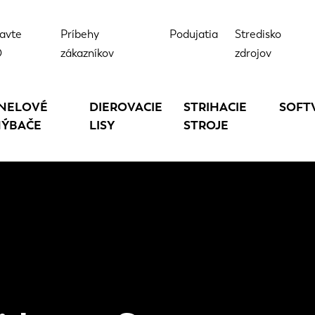
avte
Príbehy
Podujatia
Stredisko
D
zákazníkov
zdrojov
NELOVÉ
DIEROVACIE
STRIHACIE
SOFT
ÝBAČE
LISY
STROJE