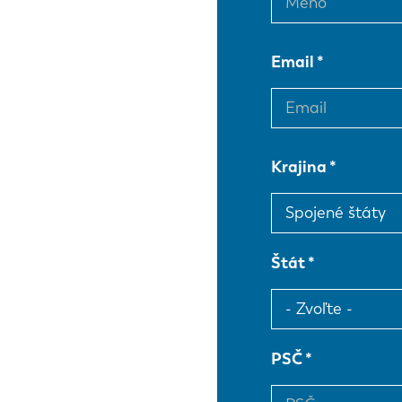
Email
Krajina
Štát
PSČ