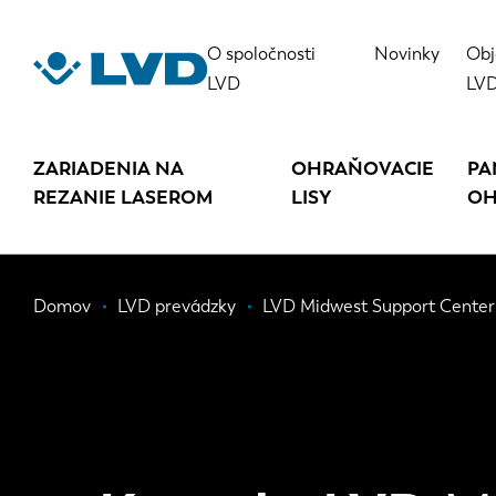
Skočiť
na
O spoločnosti
Novinky
Obj
hlavný
LVD
LV
obsah
ZARIADENIA NA
OHRAŇOVACIE
PA
REZANIE LASEROM
LISY
OH
Omrvinka
Domov
LVD prevádzky
LVD Midwest Support Center