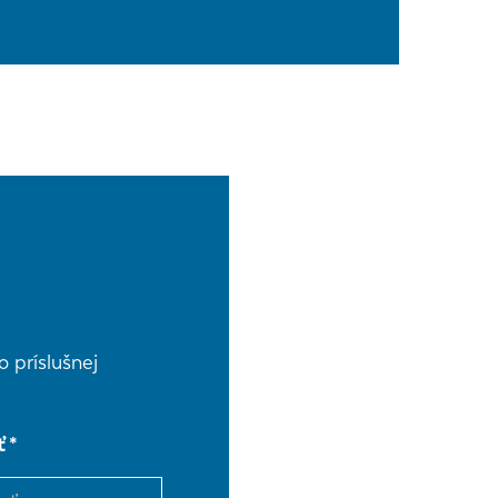
 príslušnej
ť