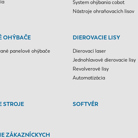
ia
System ohýbania cobot
Nástroje ohraňovacích lisov
É OHÝBAČE
DIEROVACIE LISY
ané panelové ohýbače
Dierovací laser
Jednohlavové dierovacie lisy
Revolverové lisy
Automatizácia
E STROJE
SOFTVÉR
IE ZÁKAZNÍCKYCH