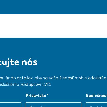
ujte nás
mulár do detailov, aby sa vaša žiadosť mohla odoslať do
íslušnému zástupcovi LVD.
Priezvisko
Spoločnos