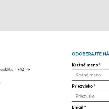
ODOBERAJTE NÁ
Krstné meno
epublika •
+421 47
Priezvisko
Email