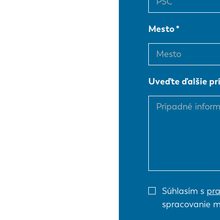
Mesto
EN
DE
Uveďte ďalšie pr
PL
Súhlasím s
pra
spracovanie m