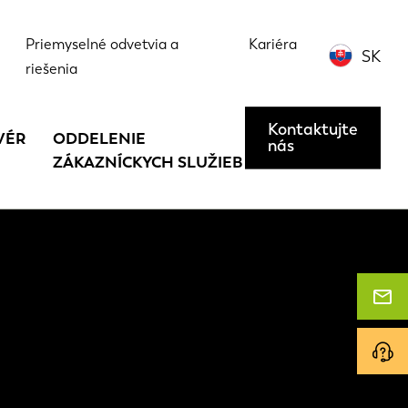
Priemyselné odvetvia a
Kariéra
SK
riešenia
Kontaktujte
VÉR
ODDELENIE
nás
ZÁKAZNÍCKYCH SLUŽIEB