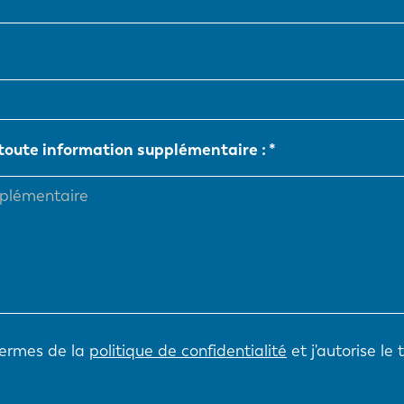
NL
FR
IT
ES
 toute information supplémentaire :
SK
KO
termes de la
politique de confidentialité
et j'autorise le