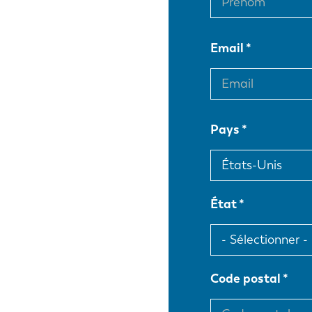
Email
Pays
État
Code postal