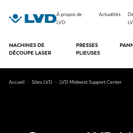
Aller
au
À propos de
Actualités
Dé
contenu
LVD
L
principal
MACHINES DE
PRESSES
PAN
DÉCOUPE LASER
PLIEUSES
Fil
Accueil
Sites LVD
LVD Midwest Support Center
d'Ariane