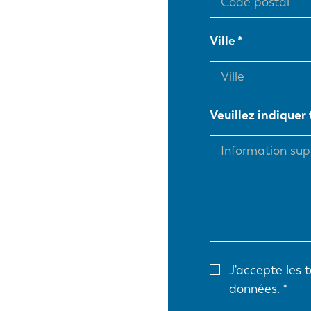
Ville
EN
DE
Veuillez indiquer
PL
J'accepte les 
données.