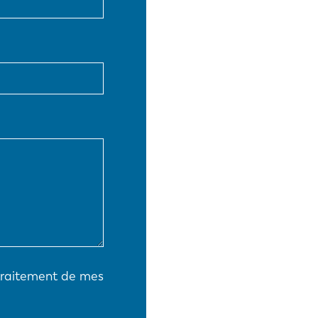
EN-US
PT-PT
CN
 traitement de mes