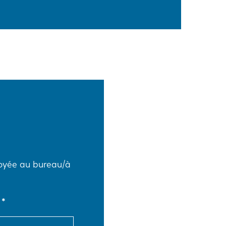
voyée au bureau/à
e