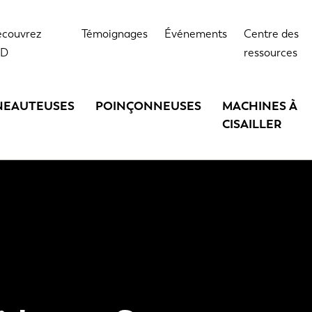
couvrez
Témoignages
Événements
Centre des
VD
ressources
NEAUTEUSES
POINÇONNEUSES
MACHINES À
CISAILLER