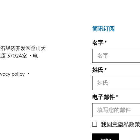
简讯订阅
名字
 黄石经济开发区金山大
3702A室 • 电
姓氏
ivacy policy
电子邮件
我同意隐
私政