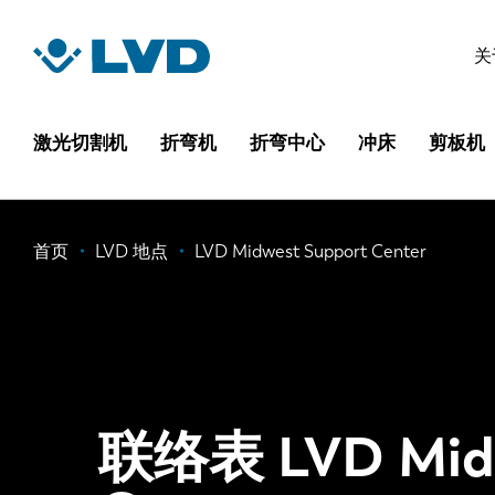
跳
转
关
到
主
要
激光切割机
折弯机
折弯中心
冲床
剪板机
内
容
面
首页
LVD 地点
LVD Midwest Support Center
包
屑
联络表 LVD Midw