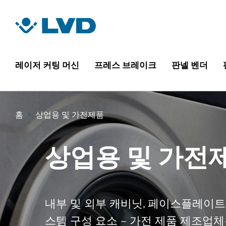
주
요
콘
텐
츠
레이저 커팅 머신
프레스 브레이크
판넬 벤더
로
건
너
이
홈
상업용 및 가전제품
뛰
기
동
상업용 및 가전
경
로
내부 및 외부 캐비닛, 페이스플레이트,
스템 구성 요소 – 가전 제품 제조업