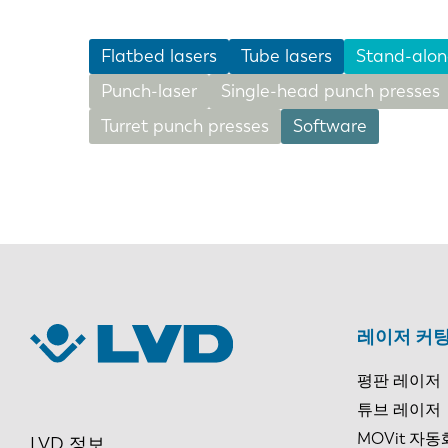
Flatbed lasers
Tube lasers
Stand-alon
EN
Punch-laser
Single-head punch presses
Turret punch presses
Software
DE
PL
레이저 커팅
평판 레이저
튜브 레이저
MOVit 자동
LVD 정보