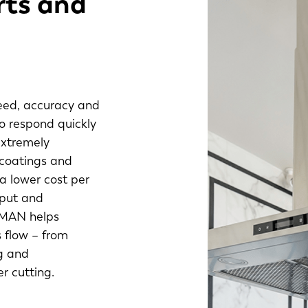
rts and
eed, accuracy and
 to respond quickly
extremely
 coatings and
 a lower cost per
tput and
MAN helps
 flow – from
g and
r cutting.