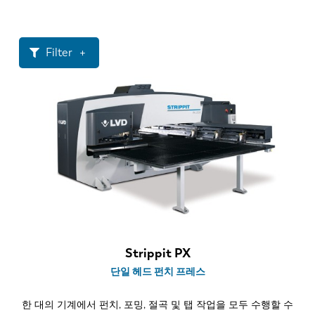
소식
LVD를발견하다
고객 사례
Filter
이벤트
리소스 센터
목 크기
산업 및 솔루션
1500 mm
직원 채용
펀칭력
20 톤
문의
공구 스타일
싱글 헤드 - 트럼프
Strippit PX
추가 기능
단일 헤드 펀치 프레스
인덱싱 가능한 멀티 툴
한 대의 기계에서 펀치, 포밍, 절곡 및 탭 작업을 모두 수행할 수
프로그래밍 가능 및 재배치 가능 클램프