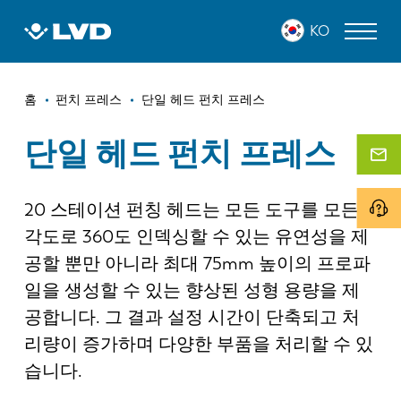
주
KO
요
콘
텐
이
츠
레이저 커팅 머신
홈
펀치 프레스
단일 헤드 펀치 프레스
로
동
프레스 브레이크
건
단일 헤드 펀치 프레스
경
너
판넬 벤더
로
뛰
기
20 스테이션 펀칭 헤드는 모든 도구를 모든
펀치 프레스
각도로 360도 인덱싱할 수 있는 유연성을 제
전단 기계
공할 뿐만 아니라 최대 75mm 높이의 프로파
소프트웨어
일을 생성할 수 있는 향상된 성형 용량을 제
공합니다. 그 결과 설정 시간이 단축되고 처
고객 사례
리량이 증가하며 다양한 부품을 처리할 수 있
습니다.
LVD 정보