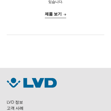
있습니다.
최대 75mm 높이의 굽힘
제품 보기
자동화
PA 로드/언로드
컴팩트 타워
EN
NL
FR
EN-US
DE
IT
ES
PT-PT
PL
SK
LVD 정보
고객 사례