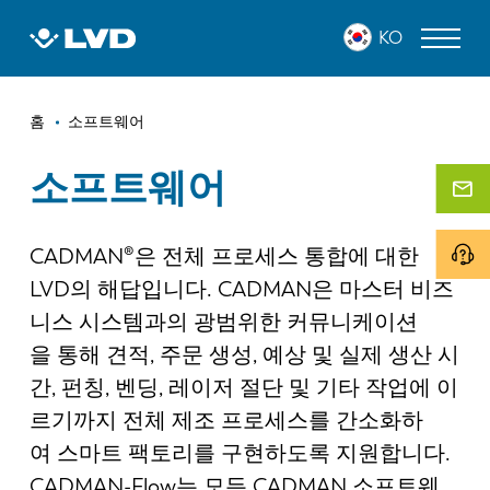
주
KO
요
콘
텐
이
츠
레이저 커팅 머신
홈
소프트웨어
로
동
프레스 브레이크
건
소프트웨어
경
너
판넬 벤더
로
뛰
기
CADMAN®은 전체 프로세스 통합에 대한
펀치 프레스
LVD의 해답입니다. CADMAN은 마스터 비즈
전단 기계
니스 시스템과의 광범위한 커뮤니케이션
소프트웨어
을 통해 견적, 주문 생성, 예상 및 실제 생산 시
간, 펀칭, 벤딩, 레이저 절단 및 기타 작업에 이
고객 사례
르기까지 전체 제조 프로세스를 간소화하
여 스마트 팩토리를 구현하도록 지원합니다.
LVD 정보
CADMAN-Flow는 모든 CADMAN 소프트웨