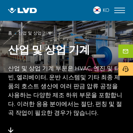
주
KO
요
콘
텐
이
츠
레이저 커팅 머신
홈
산업 및 상업 기계
로
동
프레스 브레이크
건
산업 및 상업 기계
경
너
판넬 벤더
로
뛰
기
산업 및 상업 기계 부문은 HVAC, 엔진 및 터
펀치 프레스
빈, 엘리베이터, 운반 시스템및 기타 최종 제
전단 기계
품의 호스트 생산에 여러 판금 압류 공정을
사용하는 다양한 제조 하위 부문을 포함합니
소프트웨어
다. 이러한 응용 분야에서는 절단, 펀칭 및 절
고객 사례
곡 작업이 필요한 경우가 많습니다.
LVD 정보