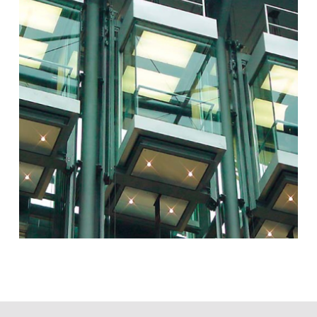
EN
NL
FR
EN-US
DE
IT
ES
PT-PT
PL
SK
KO
CN