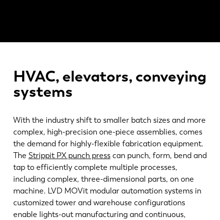
소식
LVD를발견하다
고객 사례
이벤트
리소스 센터
HVAC, elevators, conveying
산업 및 솔루션
systems
직원 채용
With the industry shift to smaller batch sizes and more
문의
complex, high-precision one-piece assemblies, comes
the demand for highly-flexible fabrication equipment.
The
Strippit PX punch press
can punch, form, bend and
tap to efficiently complete multiple processes,
including complex, three-dimensional parts, on one
machine. LVD MOVit modular automation systems in
customized tower and warehouse configurations
enable lights-out manufacturing and continuous,