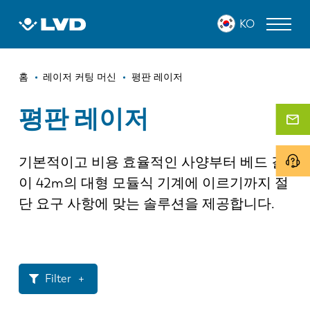
주
KO
요
콘
텐
이
츠
레이저 커팅 머신
홈
레이저 커팅 머신
평판 레이저
로
동
프레스 브레이크
건
평판 레이저
경
너
판넬 벤더
로
뛰
기
기본적이고 비용 효율적인 사양부터 베드 길
펀치 프레스
이 42m의 대형 모듈식 기계에 이르기까지 절
전단 기계
단 요구 사항에 맞는 솔루션을 제공합니다.
소프트웨어
고객 사례
Filter
LVD 정보