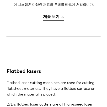
이 시스템은 다양한 재료와 두께를 빠르게 처리합니다.
EN
NL
제품 보기
FR
EN-US
DE
IT
ES
PT-PT
Flatbed lasers
PL
SK
Flatbed laser cutting machines are used for cutting
flat sheet materials. They have a flatbed surface on
KO
CN
which the material is placed.
LVD’s flatbed laser cutters are all high-speed laser