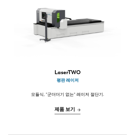
소식
시트 크기
LVD를발견하다
3000 x 1500 mm
고객 사례
4000 x 2000 mm
이벤트
6000 x 2000 mm
리소스 센터
XXL > 6000 x 2000 mm
산업 및 솔루션
레이저 파워
직원 채용
3 kW
LaserTWO
6 kW
문의
평판 레이저
12 kW
20 kW
모듈식, "군더더기 없는" 레이저 절단기.
30 kW
제품 보기