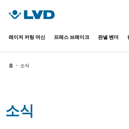
주
요
콘
텐
츠
레이저 커팅 머신
프레스 브레이크
판넬 벤더
로
건
너
이
홈
소식
뛰
기
동
경
로
소식