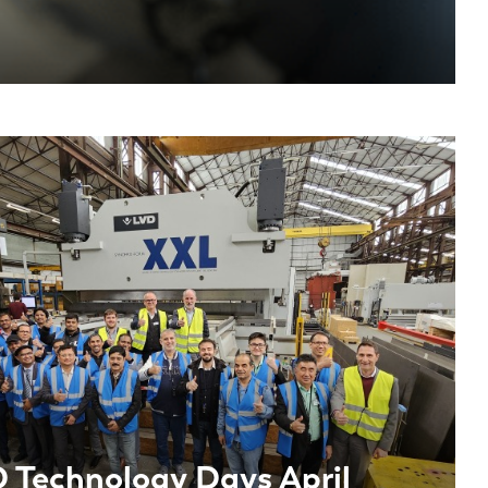
PT-PT
CN
 Technology Days April