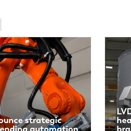
LVD
unce strategic
hea
bending automation
bra