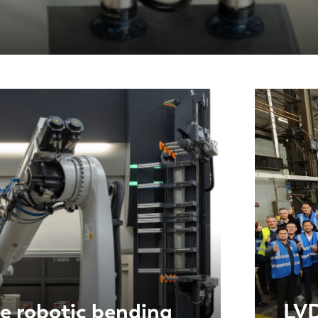
IT
ES
SK
KO
e robotic bending
LVD