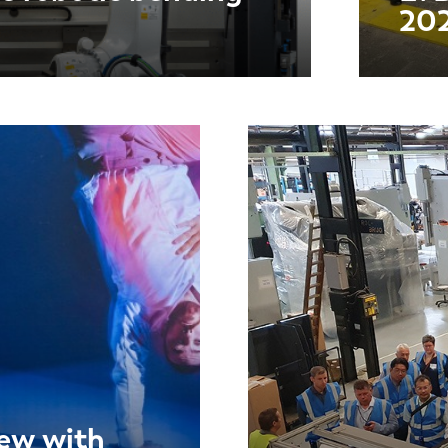
20
iew with