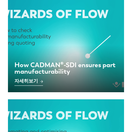
소식
LVD를발견하다
고객 사례
이벤트
리소스 센터
산업 및 솔루션
직원 채용
How CADMAN®-SDI ensures part
manufacturability
문의
자세히보기