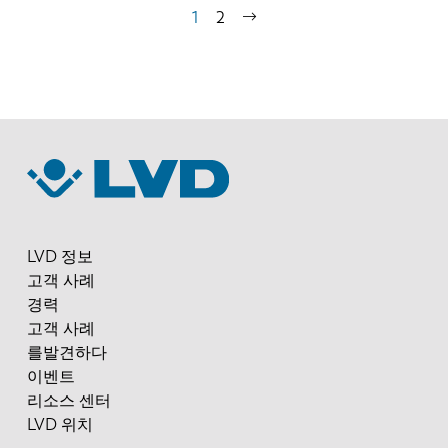
페
현
1
쪽
2
다
이
재
지
음
지
페
페
정
이
이
지
지
LVD 정보
고객 사례
경력
고객 사례
를발견하다
이벤트
리소스 센터
LVD 위치