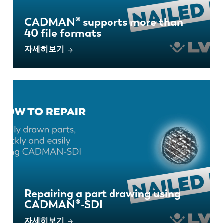
CADMAN® supports more than
40 file formats
자세히보기
EN
NL
FR
EN-US
Repairing a part drawing using
CADMAN®-SDI
DE
IT
자세히보기