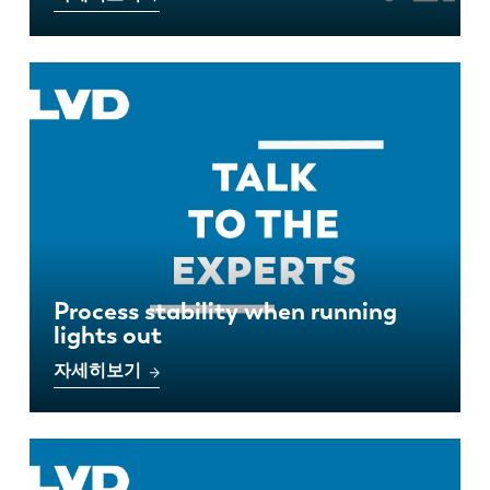
ES
PT-PT
PL
SK
KO
CN
Process stability when running
lights out
자세히보기