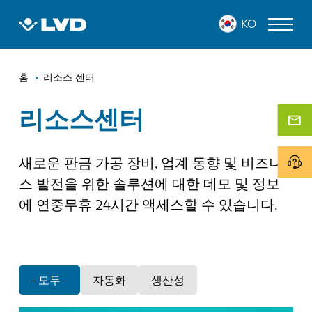
주
KO
요
콘
텐
이
츠
레이저 커팅 머신
홈
리소스 센터
로
동
프레스 브레이크
건
리소스센터
경
너
판넬 벤더
로
뛰
기
새로운 판금 가공 장비, 업계 동향 및 비즈니
펀치 프레스
스 발전을 위한 솔루션에 대한 데모 및 정보
전단 기계
에 연중무휴 24시간 액세스할 수 있습니다.
소프트웨어
고객 사례
- 모두 -
자동화
생산성
LVD 정보