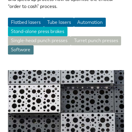
“order to cash” process.
Flatbed lasers
Tube lasers
Automation
Stand-alone press brakes
Single-head punch presses
Turret punch presses
Software
EN
NL