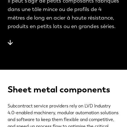
Il peut s'agir de petits composants fabriqués
Actualités
dans une tôle mince ou de profils de 4
Découvrez LVD
mètres de long en acier à haute résistance,
Témoignages
produits en petits lots ou en grandes séries.
Événements
Centre des ressources
Secteurs et solutions
Carrières
Contactez nous
Sheet metal components
Subcontract service providers rely on LVD Industry
4.0-enabled machinery, modular automation solutions
and software to keep them flexible and competitive,
and speed up process flow to optimise the critical