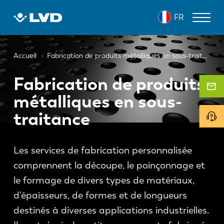
Aller
FR
au
contenu
principal
Fil
MACHINES DE DÉCOUPE LASER
Accueil
Fabrication de produits métalliques en sous-traitance
d'Ariane
PRESSES PLIEUSES
Fabrication de produits
métalliques en sous-
PANNEAUTEUSES
traitance
POINÇONNEUSES
MACHINES À CISAILLER
Les services de fabrication personnalisée
LOGICIELS
comprennent la découpe, le poinçonnage et
le formage de divers types de matériaux,
SERVICE CLIENT
d'épaisseurs, de formes et de longueurs
À propos de LVD
destinés à diverses applications industrielles.