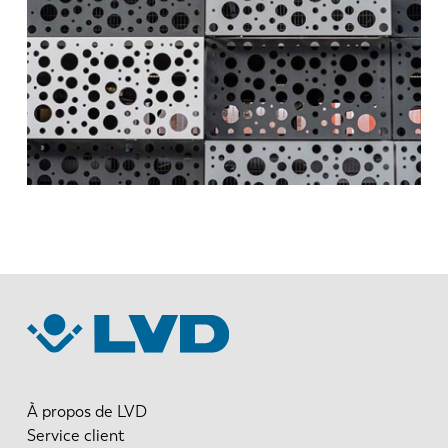
FR
EN-US
DE
IT
ES
PT-PT
PL
SK
KO
CN
À propos de LVD
Service client