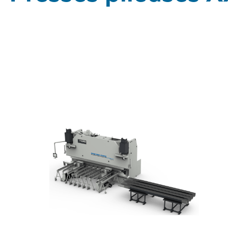
Tonnage
>640
Épaisseur du matériau
1-6 mm