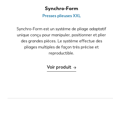
6-12 mm
Synchro-Form
> 12 mm
Presses plieuses XXL
Longueur de pliage
Synchro-Form est un système de pliage adaptatif
4,0-6,0 m
unique conçu pour manipuler, positionner et plier
> 6,0 m
des grandes pièces. Le système effectue des
pliages multiples de façon très précise et
Géométrie des pièces
reproductible.
Profils 2D
Voir produit
Nombre de courbes
1-8
> 8
Nombre de changements d'outil par machine et