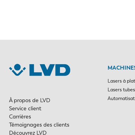
0-6
EN
6-12
DE
PL
MACHINES
Lasers à pla
Lasers tubes
Automatisat
À propos de LVD
Service client
Carrières
Témoignages des clients
Découvrez LVD