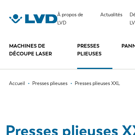
Aller
au
À propos de
Actualités
Dé
contenu
LVD
L
principal
MACHINES DE
PRESSES
PAN
DÉCOUPE LASER
PLIEUSES
Fil
Accueil
Presses plieuses
Presses plieuses XXL
d'Ariane
Presses plieuses 