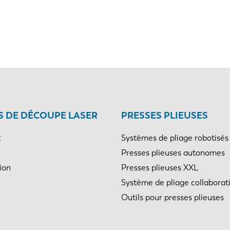
NL
FR
IT
ES
SK
KO
 DE DÉCOUPE LASER
PRESSES PLIEUSES
t
Systèmes de pliage robotisés
Presses plieuses autonomes
ion
Presses plieuses XXL
Système de pliage collaborati
Outils pour presses plieuses