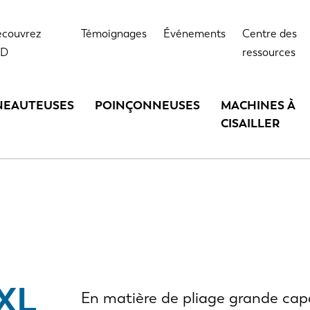
couvrez
Témoignages
Événements
Centre des
VD
ressources
NEAUTEUSES
POINÇONNEUSES
MACHINES À
CISAILLER
XXL
En matière de pliage grande capa