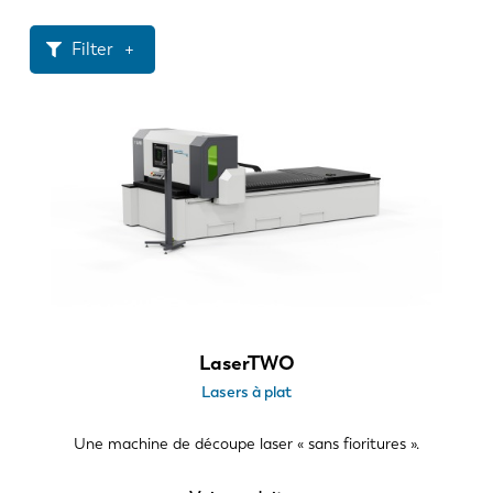
Actualités
Découvrez LVD
Filter
Témoignages
Événements
Dimensions de la tôle
Centre des ressources
3000 x 1500 mm
Secteurs et solutions
4000 x 2000 mm
Carrières
6000 x 2000 mm
XXL > 6000 x 2000 mm
Contactez nous
Puissance du laser
3 kW
LaserTWO
6 kW
Lasers à plat
12 kW
20 kW
Une machine de découpe laser « sans fioritures ».
30 kW