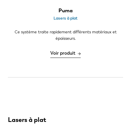
Puma
Lasers à plat
Ce système traite rapidement différents matériaux et
épaisseurs.
EN
NL
Voir produit
FR
EN-US
DE
IT
ES
PT-PT
Lasers à plat
PL
SK