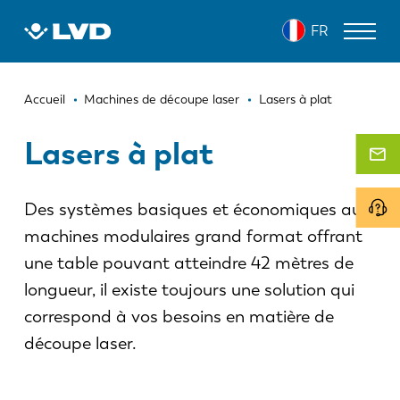
Aller
FR
au
contenu
principal
Fil
MACHINES DE DÉCOUPE LASER
Accueil
Machines de découpe laser
Lasers à plat
d'Ariane
PRESSES PLIEUSES
Lasers à plat
PANNEAUTEUSES
Des systèmes basiques et économiques aux
POINÇONNEUSES
machines modulaires grand format offrant
MACHINES À CISAILLER
une table pouvant atteindre 42 mètres de
LOGICIELS
longueur, il existe toujours une solution qui
correspond à vos besoins en matière de
SERVICE CLIENT
découpe laser.
À propos de LVD