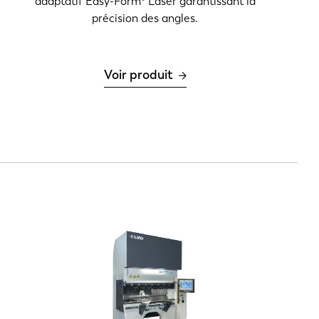
adaptatif Easy-Form® Laser garantissant la
précision des angles.
Voir produit
EN-US