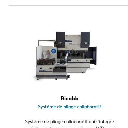
> 6,0 m
Géométrie des pièces
Profils 2D
Boîtes simples
3D complexe
Nombre de courbes
1-8
> 8
Nombre de changements d'outil par machine et
Ricobb
Système de pliage collaboratif
0-6
6-12
Système de pliage collaboratif qui s'intègre
>12