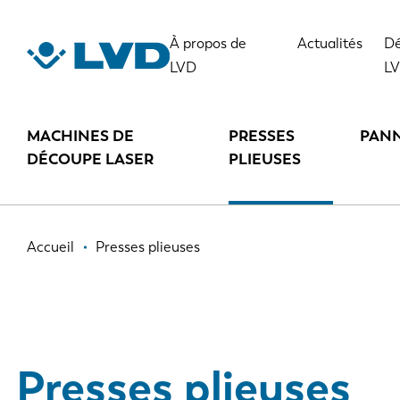
Aller
au
À propos de
Actualités
Dé
contenu
LVD
L
principal
MACHINES DE
PRESSES
PAN
DÉCOUPE LASER
PLIEUSES
Fil
Accueil
Presses plieuses
d'Ariane
Presses plieuses