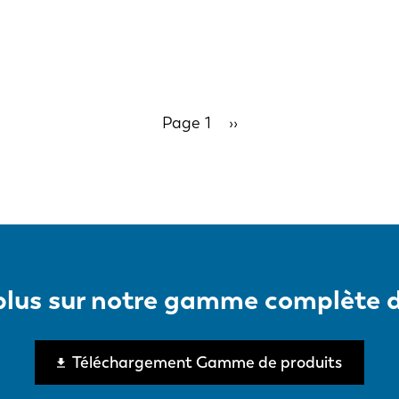
Page 1
Page
››
suivante
 plus sur notre gamme complète d
Téléchargement Gamme de produits