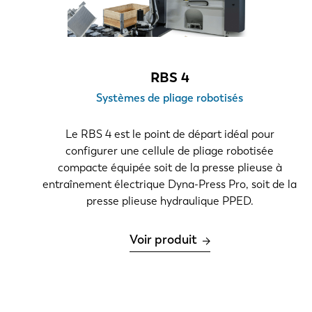
135-220
220-640
>640
RBS 4
Épaisseur du matériau
Systèmes de pliage robotisés
1-6 mm
Le RBS 4 est le point de départ idéal pour
6-12 mm
configurer une cellule de pliage robotisée
compacte équipée soit de la presse plieuse à
> 12 mm
entraînement électrique Dyna-Press Pro, soit de la
presse plieuse hydraulique PPED.
Longueur de pliage
0-1,5 m
Voir produit
2.1 m
2,0-4,0 m
4,0-6,0 m