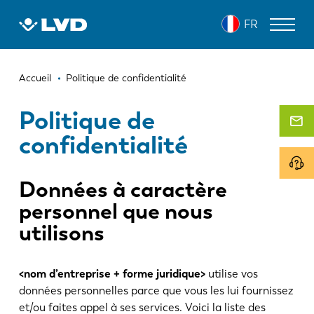
Aller
FR
au
contenu
principal
Fil
MACHINES DE DÉCOUPE LASER
Accueil
Politique de confidentialité
d'Ariane
PRESSES PLIEUSES
Politique de
confidentialité
PANNEAUTEUSES
POINÇONNEUSES
Données à caractère
MACHINES À CISAILLER
personnel que nous
LOGICIELS
utilisons
SERVICE CLIENT
<nom d’entreprise + forme juridique>
utilise vos
données personnelles parce que vous les lui fournissez
À propos de LVD
et/ou faites appel à ses services. Voici la liste des