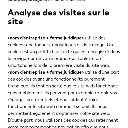
Analyse des visites sur le
site
<nom d’entreprise + forme juridique>
utilise des
cookies fonctionnels, analytiques et de traçage. Un
EN
NL
cookie est un petit fichier texte qui est enregistré dans
le navigateur de votre ordinateur, tablette ou
smartphone lors de la première visite du site web.
FR
EN-US
<nom d’entreprise + forme juridique>
utilise d’une part
des cookies ayant une fonctionnalité purement
DE
IT
technique. Ils font en sorte que le site web fonctionne
convenablement. Ils peuvent par exemple retenir vos
réglages préférentiels et nous aident à faire
ES
PT-PT
fonctionner le site web comme il se doit. Ils nous
permettent également d’optimiser notre site web.
D’autre part, nous utilisons des cookies qui retiennent
PL
SK
votre comportement de navigation afin que nous