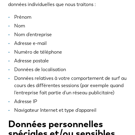
Actualités
données individuelles que nous traitons :
Découvrez LVD
Prénom
Témoignages
Nom
Événements
Nom d’entreprise
Centre des ressources
Adresse e-mail
Secteurs et solutions
Numéro de téléphone
Carrières
Adresse postale
Données de localisation
Contactez nous
Données relatives à votre comportement de surf au
cours des différentes sessions (par exemple quand
l’entreprise fait partie d’un réseau publicitaire)
Adresse IP
Navigateur Internet et type d’appareil
Données personnelles
spéciales et/ou sensibles