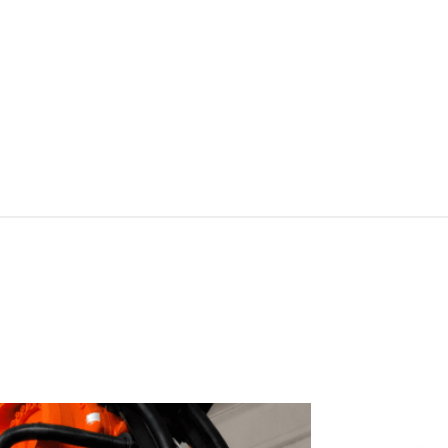
NL
FR