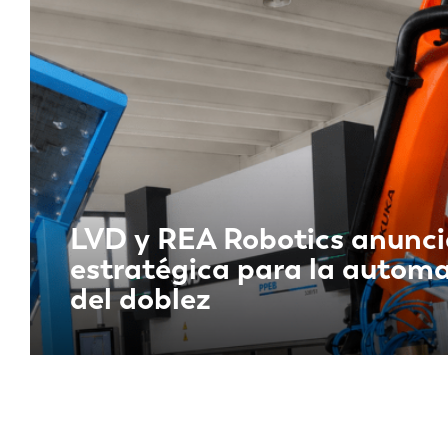
DE
PL
LVD y REA Robotics anunci
estratégica para la autom
del doblez