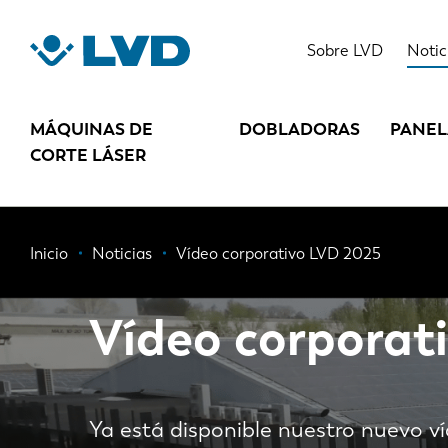
Pasar
al
Sobre LVD
Notic
contenido
principal
MÁQUINAS DE
DOBLADORAS
PANE
CORTE LÁSER
Ruta
Inicio
Noticias
Vídeo corporativo LVD 2025
de
Vídeo corporat
navegación
Ya está disponible nuestro nuevo ví