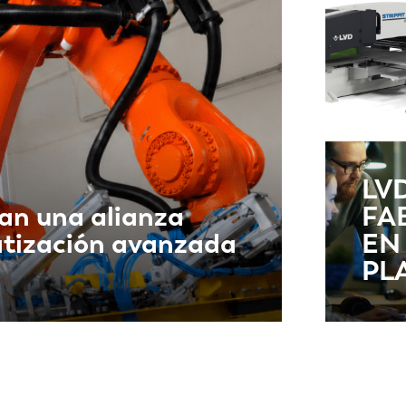
IT
ES
SK
KO
LV
an una alianza
FA
atización avanzada
EN
PL