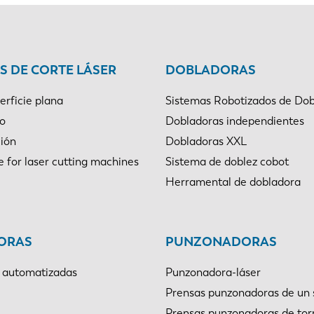
 DE CORTE LÁSER
DOBLADORAS
erficie plana
Sistemas Robotizados de Dob
bo
Dobladoras independientes
ión
Dobladoras XXL
e for laser cutting machines
Sistema de doblez cobot
Herramental de dobladora
ORAS
PUNZONADORAS
 automatizadas
Punzonadora-láser
Prensas punzonadoras de un 
Prensas punzonadoras de tor