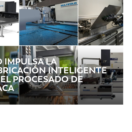
PT-PT
CN
D IMPULSA LA
BRICACIÓN INTELIGENTE
 EL PROCESADO DE
ACA