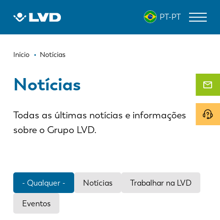
Passar
PT-PT
para
o
conteúdo
Navegação
principal
MÁQUINAS DE CORTE A LASER
Início
Notícias
estrutural
DOBRADEIRAS
Notícias
PANELADORAS
Todas as últimas notícias e informações
PUNCIONADEIRAS
sobre o Grupo LVD.
GUILHOTINAS
SOFTWARE
ATENDIMENTO AO CLIENTE
- Qualquer -
Notícias
Trabalhar na LVD
Eventos
Sobre a LVD