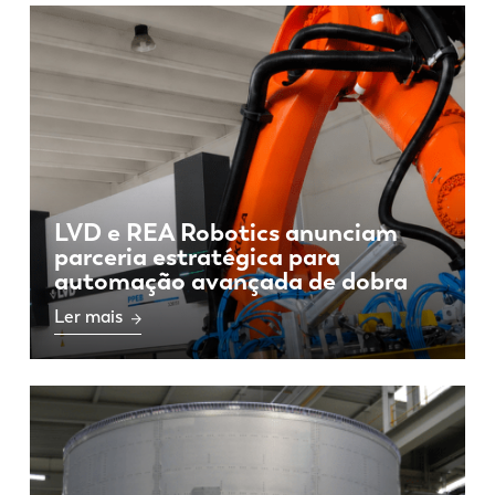
Notícias
Descubra a LVD
Experiências dos clientes
Eventos
Centro de Recursos
Indústrias & soluções
Carreiras
LVD e REA Robotics anunciam
parceria estratégica para
automação avançada de dobra
Contacte-nos
Ler mais