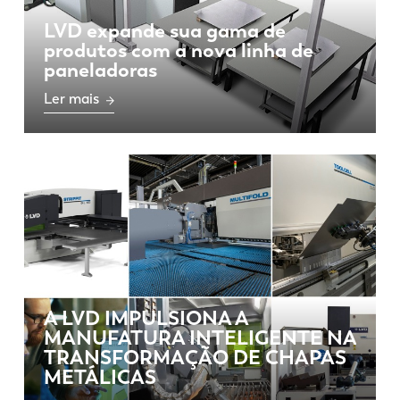
LVD expande sua gama de
produtos com a nova linha de
paneladoras
Ler mais
A LVD IMPULSIONA A
MANUFATURA INTELIGENTE NA
TRANSFORMAÇÃO DE CHAPAS
METÁLICAS