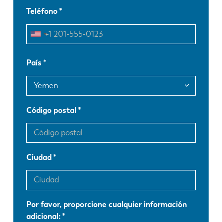
Teléfono
EN
NL
FR
EN-US
País
DE
IT
Código postal
ES
PT-PT
PL
SK
Ciudad
KO
CN
Por favor, proporcione cualquier información
adicional: