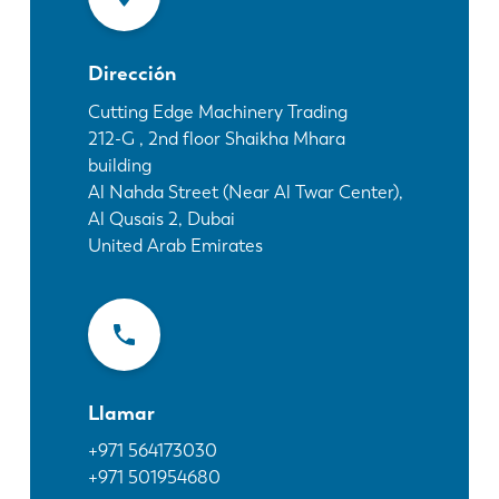
Noticias
Descubra LVD
Dirección
Testimonios
Eventos
Cutting Edge Machinery Trading
212-G , 2nd floor Shaikha Mhara
Centro de recursos
building
Industrias y soluciones
Al Nahda Street (Near Al Twar Center),
Vacantes
Al Qusais 2, Dubai
United Arab Emirates
Contacto
Llamar
+971 564173030
+971 501954680