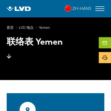
跳
ZH-HANS
转
到
主
面
要
激光切割机
首页
LVD 地点
Yemen
内
包
折弯机
容
联络表 Yemen
屑
折弯中心
冲床
剪板机
软件
客户服务
关于 LVD