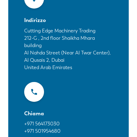
Notizie
Scopri LVD
Indirizzo
Storie di clienti
Eventi
Cutting Edge Machinery Trading
212-G , 2nd floor Shaikha Mhara
Centro risorse
building
Settori e soluzioni
Al Nahda Street (Near Al Twar Center),
Lavora con noi
Al Qusais 2, Dubai
United Arab Emirates
Contattateci
Chiama
+971 564173030
+971 501954680