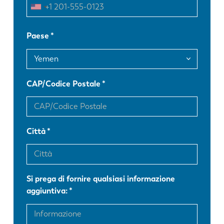
FR
EN-US
Paese
DE
IT
CAP/Codice Postale
ES
PT-PT
PL
SK
Città
KO
CN
Si prega di fornire qualsiasi informazione
aggiuntiva: