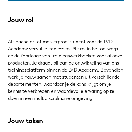
Noticias
Descubra LVD
Jouw rol
Testimonios
Eventos
Centro de recursos
Als bachelor- of masterproefstudent voor de LVD
Industrias y soluciones
Academy vervul je een essentiële rol in het ontwerp
en de fabricage van trainingswerkbanken voor al onze
Vacantes
producten. Je draagt bij aan de ontwikkeling van ons
trainingsplatform binnen de LVD Academy. Bovendien
Contacto
werk je nauw samen met studenten uit verschillende
departementen, waardoor je de kans krijgt om je
kennis te verbreden en waardevolle ervaring op te
doen in een multidisciplinaire omgeving.
Jouw taken