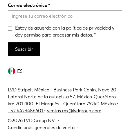
Correo electrónico
Estoy de acuerdo con la
política de privacidad
y
doy permiso para procesar mis datos.
Suscribir
ES
LVD Strippit México - Business Park Conin, Nave 20.
Lateral Norte de la autopista 57, México-Querétaro
km 201+100, El Marqués - Querétaro 76240 México •
+52 4423486601
•
ventas.mx@lvdgroup.com
©2026
LVD Group NV
Condiciones generales de venta