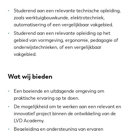
Studerend aan een relevante technische opleiding,
zoals werktuigbouwkunde, elektrotechniek,
automatisering of een vergelijkbaar vakgebied.
Studerend aan een relevante opleiding op het
EN
NL
gebied van vormgeving, ergonomie, pedagogie of
onderwijstechnieken, of een vergelijkbaar
vakgebied.
FR
EN-US
Wat wij bieden
DE
IT
Een boeiende en uitdagende omgeving om
ES
PT-PT
praktische ervaring op te doen.
De mogelijkheid om te werken aan een relevant en
innovatief project binnen de ontwikkeling van de
PL
SK
LVD Academy.
Begeleiding en ondersteuning van ervaren