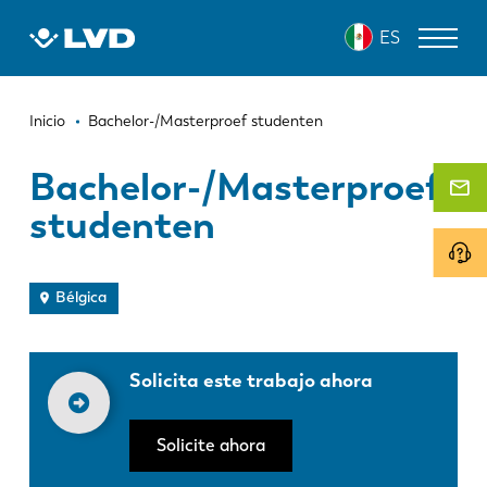
Pasar
ES
al
contenido
principal
Ruta
MÁQUINAS DE CORTE LÁSER
Inicio
Bachelor-/Masterproef studenten
de
DOBLADORAS
Bachelor-/Masterproef
navegación
studenten
PANELADORAS
PUNZONADORAS
Bélgica
CIZALLAS
SOFTWARE
Solicita este trabajo ahora
SERVICIO DE ATENCIÓN AL CLIENTE
Solicite ahora
Sobre LVD