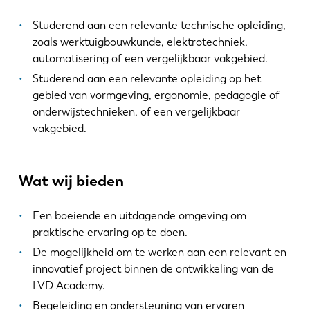
Studerend aan een relevante technische opleiding,
zoals werktuigbouwkunde, elektrotechniek,
automatisering of een vergelijkbaar vakgebied.
EN
NL
Studerend aan een relevante opleiding op het
gebied van vormgeving, ergonomie, pedagogie of
FR
EN-US
onderwijstechnieken, of een vergelijkbaar
vakgebied.
DE
IT
Wat wij bieden
ES
PT-PT
Een boeiende en uitdagende omgeving om
praktische ervaring op te doen.
PL
SK
De mogelijkheid om te werken aan een relevant en
innovatief project binnen de ontwikkeling van de
LVD Academy.
KO
CN
Begeleiding en ondersteuning van ervaren