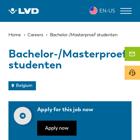
Skip
EN-US
to
main
content
Breadcrumb
LASER CUTTING MACHINES
Home
Careers
Bachelor-/Masterproef studenten
PRESS BRAKES
Bachelor-/Masterproef
studenten
PANEL BENDERS
PUNCH PRESSES
Belgium
SHEARING MACHINES
SOFTWARE
Apply for this job now
CUSTOMER SERVICE
Apply now
About LVD