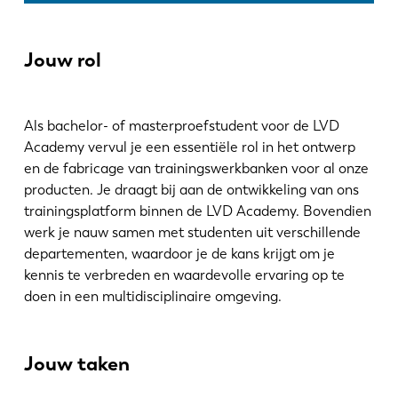
News
Discover LVD
Jouw rol
Customer stories
Events
Resource center
Als bachelor- of masterproefstudent voor de LVD
Industries & solutions
Academy vervul je een essentiële rol in het ontwerp
en de fabricage van trainingswerkbanken voor al onze
Careers
producten. Je draagt bij aan de ontwikkeling van ons
trainingsplatform binnen de LVD Academy. Bovendien
Contact us
werk je nauw samen met studenten uit verschillende
departementen, waardoor je de kans krijgt om je
kennis te verbreden en waardevolle ervaring op te
doen in een multidisciplinaire omgeving.
Jouw taken