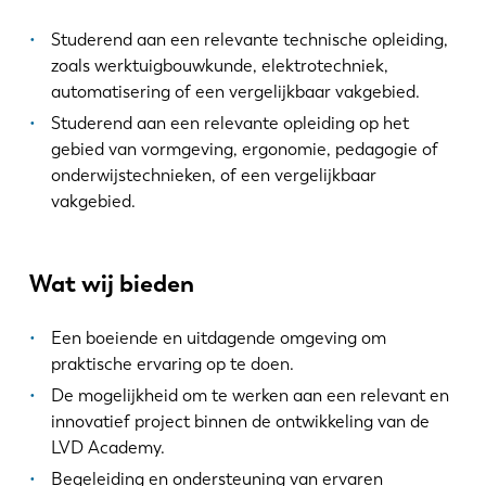
Studerend aan een relevante technische opleiding,
zoals werktuigbouwkunde, elektrotechniek,
automatisering of een vergelijkbaar vakgebied.
EN
NL
Studerend aan een relevante opleiding op het
gebied van vormgeving, ergonomie, pedagogie of
onderwijstechnieken, of een vergelijkbaar
FR
EN-US
vakgebied.
DE
IT
Wat wij bieden
ES
PT-PT
Een boeiende en uitdagende omgeving om
praktische ervaring op te doen.
De mogelijkheid om te werken aan een relevant en
PL
SK
innovatief project binnen de ontwikkeling van de
LVD Academy.
KO
CN
Begeleiding en ondersteuning van ervaren