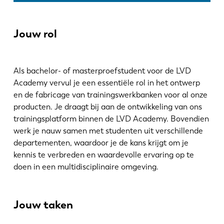
Nieuws
Ontdek LVD
Jouw rol
Klantenverhalen
Events
Kenniscentrum
Als bachelor- of masterproefstudent voor de LVD
Sectoren en oplossingen
Academy vervul je een essentiële rol in het ontwerp
en de fabricage van trainingswerkbanken voor al onze
Jobs
producten. Je draagt bij aan de ontwikkeling van ons
trainingsplatform binnen de LVD Academy. Bovendien
Contacteer ons
werk je nauw samen met studenten uit verschillende
departementen, waardoor je de kans krijgt om je
kennis te verbreden en waardevolle ervaring op te
doen in een multidisciplinaire omgeving.
Jouw taken