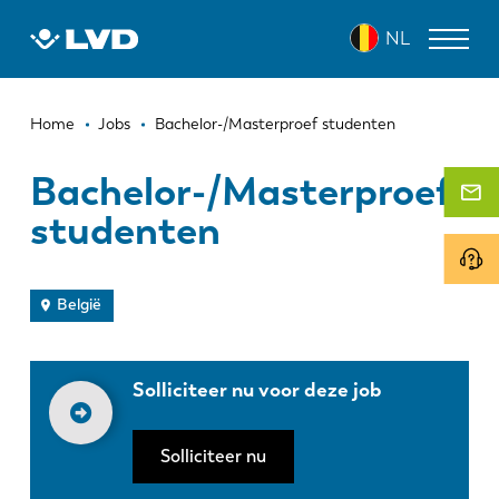
Overslaan
NL
en
naar
de
Kruimelpad
inhoud
LASERSNIJMACHINES
Home
Jobs
Bachelor-/Masterproef studenten
gaan
AFKANTPERSEN
Bachelor-/Masterproef
studenten
PANEELBUIGMACHINES
PONSMACHINES
België
GUILLOTINESCHAREN
SOFTWARE
Solliciteer nu voor deze job
CUSTOMER SERVICE
Solliciteer nu
Over LVD