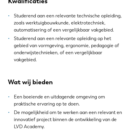
Kwalificaties
Studerend aan een relevante technische opleiding,
zoals werktuigbouwkunde, elektrotechniek,
automatisering of een vergelijkbaar vakgebied.
Studerend aan een relevante opleiding op het
EN
NL
gebied van vormgeving, ergonomie, pedagogie of
onderwijstechnieken, of een vergelijkbaar
FR
EN-US
vakgebied.
DE
IT
Wat wij bieden
ES
PT-PT
Een boeiende en uitdagende omgeving om
praktische ervaring op te doen.
De mogelijkheid om te werken aan een relevant en
PL
SK
innovatief project binnen de ontwikkeling van de
LVD Academy.