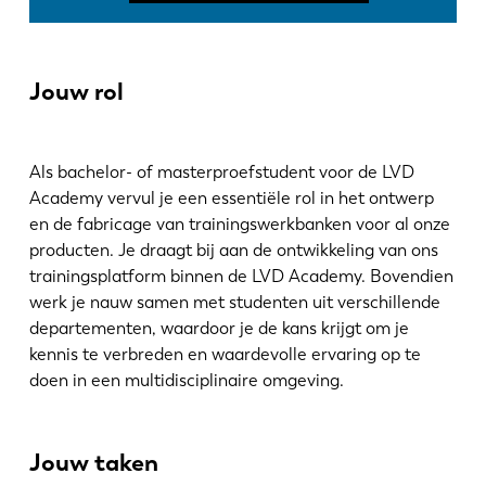
Notícias
Descubra a LVD
Experiências dos clientes
Jouw rol
Eventos
Centro de Recursos
Als bachelor- of masterproefstudent voor de LVD
Indústrias & soluções
Academy vervul je een essentiële rol in het ontwerp
Carreiras
en de fabricage van trainingswerkbanken voor al onze
producten. Je draagt bij aan de ontwikkeling van ons
trainingsplatform binnen de LVD Academy. Bovendien
Contacte-nos
werk je nauw samen met studenten uit verschillende
departementen, waardoor je de kans krijgt om je
kennis te verbreden en waardevolle ervaring op te
doen in een multidisciplinaire omgeving.
Jouw taken