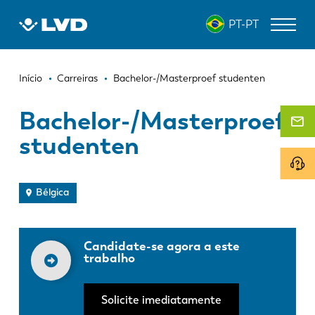
Passar
PT-PT
para
o
conteúdo
Navegação
principal
MÁQUINAS DE CORTE A LASER
Início
Carreiras
Bachelor-/Masterproef studenten
estrutural
DOBRADEIRAS
Bachelor-/Masterproef
studenten
PANELADORAS
PUNCIONADEIRAS
Bélgica
GUILHOTINAS
SOFTWARE
Candidate-se agora a este
ATENDIMENTO AO CLIENTE
trabalho
Sobre a LVD
Solicite imediatamente