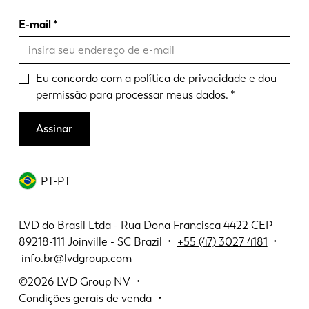
E-mail
Eu concordo com a
política de privacidade
e dou
permissão para processar meus dados.
Assinar
PT-PT
LVD do Brasil Ltda - Rua Dona Francisca 4422 CEP
89218-111 Joinville - SC Brazil •
+55 (47) 3027 4181
•
info.br@lvdgroup.com
©2026
LVD Group NV
Condições gerais de venda