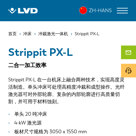
跳
STRIPPIT PX-L
ZH-HANS
转
到
主
面
要
激光切割机
首页
冲床
冲裁激光一体机
Strippit PX-L
内
包
折弯机
容
Strippit PX-L
屑
折弯中心
二合一加工效率
冲床
Strippit PX-L 在一台机床上融合两种技术，实现高度灵
剪板机
活制造。单头冲床可处理高精度冲裁和成型操作。光纤
激光器可对外部轮廓、复杂的内部轮廓进行高质量切
软件
割，并可用于材料蚀刻。
客户服务
单头 20 吨冲床
4-kW 激光源
关于 LVD
板材尺寸规格为 3050 x 1550 mm