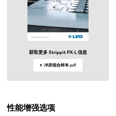
FR
EN-US
DE
IT
ES
PT-PT
获取更多 Strippit PX-L 信息
PL
SK
冲床综合样本.pdf
KO
CN
性能增强选项