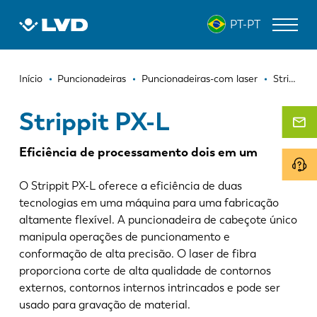
Passar
STRIPPIT PX-L
PT-PT
para
o
conteúdo
Navegação
principal
MÁQUINAS DE CORTE A LASER
Início
Puncionadeiras
Puncionadeiras-com laser
Strippit PX-L
estrutural
DOBRADEIRAS
Strippit PX-L
PANELADORAS
Eficiência de processamento dois em um
PUNCIONADEIRAS
O Strippit PX-L oferece a eficiência de duas
GUILHOTINAS
tecnologias em uma máquina para uma fabricação
altamente flexível. A puncionadeira de cabeçote único
SOFTWARE
manipula operações de puncionamento e
conformação de alta precisão. O laser de fibra
ATENDIMENTO AO CLIENTE
proporciona corte de alta qualidade de contornos
externos, contornos internos intrincados e pode ser
Sobre a LVD
usado para gravação de material.