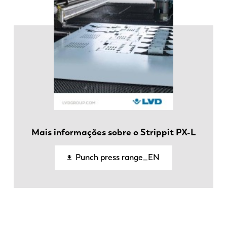
DE
IT
ES
PT-PT
PL
SK
KO
CN
Mais informações sobre o Strippit PX-L
Punch press range_EN