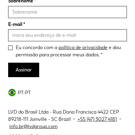
Sobrenome
E-mail
Eu concordo com a
política de privacidade
e dou
permissão para processar meus dados.
Assinar
PT-PT
LVD do Brasil Ltda - Rua Dona Francisca 4422 CEP
89218-111 Joinville - SC Brazil •
+55 (47) 3027 4181
•
info.br@lvdgroup.com