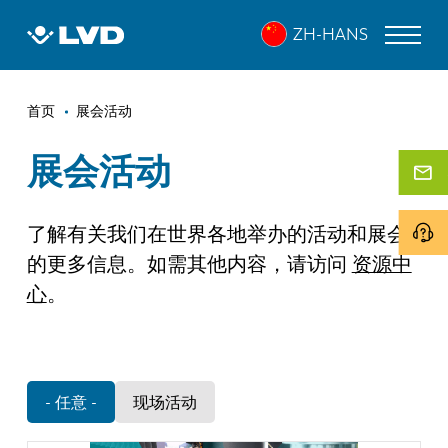
跳
ZH-HANS
转
到
主
面
要
激光切割机
首页
展会活动
内
包
折弯机
容
展会活动
屑
折弯中心
了解有关我们在世界各地举办的活动和展会
冲床
的更多信息。如需其他内容，请访问
资源中
剪板机
心
。
软件
客户服务
- 任意 -
现场活动
关于 LVD