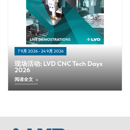
最新消息
探索 LVD
客户案例
展会活动
资源中心
行业和解决方案
7 9月 2026
-
24 9月 2026
招贤纳士
现场活动: LVD CNC Tech Days
2026
联系我们
阅读全文
EN
NL