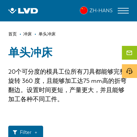
跳
ZH-HANS
转
到
主
面
要
激光切割机
首页
冲床
单头冲床
内
包
折弯机
容
单头冲床
屑
折弯中心
20个可分度的模具工位所有刀具都能够完整
冲床
旋转 360 度，且能够加工达75 mm高的折弯
剪板机
翻边。设置时间更短，产量更大，并且能够
软件
加工各种不同工件。
客户服务
关于 LVD
Filter