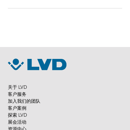
PA 上/下料
紧凑型料塔
EN
NL
FR
EN-US
DE
IT
ES
PT-PT
关于 LVD
客户服务
加入我们的团队
PL
SK
客户案例
探索 LVD
KO
CN
展会活动
资源中心