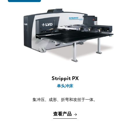
最新消息
探索 LVD
喉口深度
客户案例
1500 mm
展会活动
冲裁力度
资源中心
行业和解决方案
20 ton
招贤纳士
模具类型
单头冲 - 通快式
联系我们
Strippit PX
增值工艺
单头冲床
自分度多子模
集冲压、成形、折弯和攻丝于一体。
可编程浮动夹钳
折弯高度最大 75 mm
查看产品
自动化系统