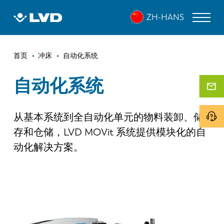
跳
ZH-HANS
转
到
主
面
要
激光切割机
首页
冲床
自动化系统
内
包
折弯机
容
自动化系统
屑
折弯中心
从基本系统到全自动化单元的物料装卸、储
冲床
存和仓储，LVD MOVit 系统提供模块化的自
剪板机
动化解决方案。
软件
客户服务
关于 LVD