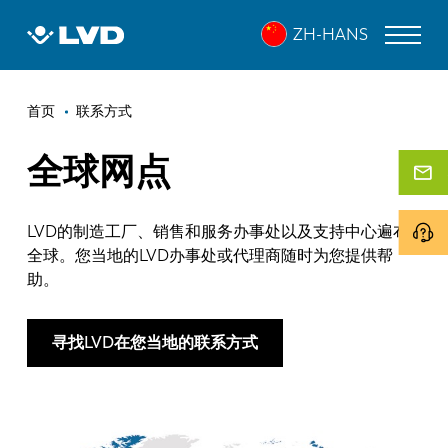
跳
ZH-HANS
转
到
主
面
要
激光切割机
首页
联系方式
内
包
折弯机
容
全球网点
屑
折弯中心
LVD的制造工厂、销售和服务办事处以及支持中心遍布
冲床
全球。您当地的LVD办事处或代理商随时为您提供帮
剪板机
助。
软件
寻找LVD在您当地的联系方式
客户服务
关于 LVD