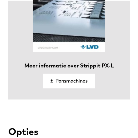
DE
IT
ES
PT-PT
PL
SK
KO
CN
Meer informatie over Strippit PX-L
Ponsmachines
Opties