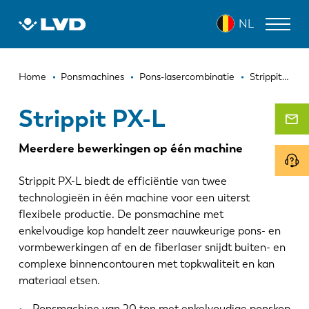
Overslaan
STRIPPIT PX-L
NL
en
naar
de
Kruimelpad
inhoud
LASERSNIJMACHINES
Home
Ponsmachines
Pons-lasercombinatie
Strippit PX-L
gaan
AFKANTPERSEN
Strippit PX-L
PANEELBUIGMACHINES
Meerdere bewerkingen op één machine
PONSMACHINES
Strippit PX-L biedt de efficiëntie van twee
GUILLOTINESCHAREN
technologieën in één machine voor een uiterst
flexibele productie. De ponsmachine met
SOFTWARE
enkelvoudige kop handelt zeer nauwkeurige pons- en
vormbewerkingen af en de fiberlaser snijdt buiten- en
CUSTOMER SERVICE
complexe binnencontouren met topkwaliteit en kan
materiaal etsen.
Over LVD
Ponsmachine van 20 ton met enkelvoudige ponskop