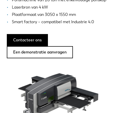
Nieuws
Laserbron van 4 kW
Ontdek LVD
Plaatformaat van 3050 x 1550 mm
Klantenverhalen
Smart factory – compatibel met Industrie 4.0
Events
Kenniscentrum
Contacteer ons
Sectoren en oplossingen
Jobs
Een demonstratie aanvragen
Contacteer ons