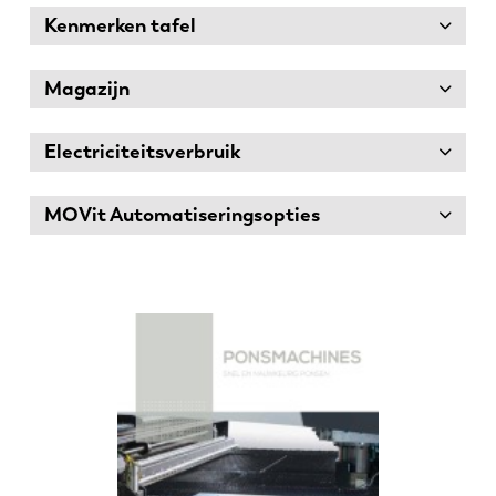
Kenmerken tafel
Magazijn
Electriciteitsverbruik
MOVit Automatiseringsopties
EN
NL
FR
EN-US