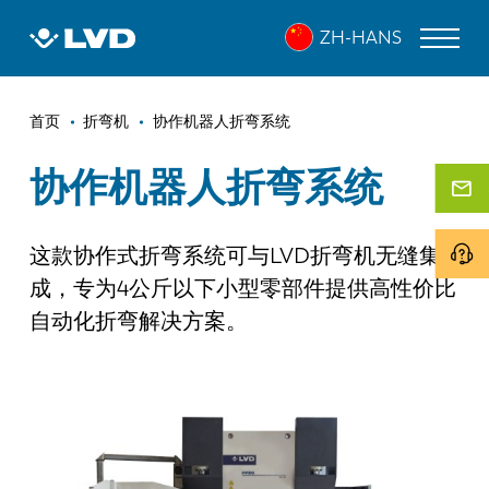
跳
ZH-HANS
转
到
主
面
要
激光切割机
首页
折弯机
协作机器人折弯系统
内
包
折弯机
容
协作机器人折弯系统
屑
折弯中心
这款协作式折弯系统可与LVD折弯机无缝集
冲床
成，专为4公斤以下小型零部件提供高性价比
剪板机
自动化折弯解决方案。
软件
客户服务
关于 LVD