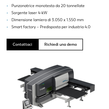
Notizie
Punzonatrice monotesta da 20 tonnellate
Scopri LVD
Sorgente laser 4-kW
Storie di clienti
Dimensione lamiera di 3.050 x 1.550 mm
Eventi
Smart factory – Predisposta per industria 4.0
Centro risorse
Settori e soluzioni
Contattaci
Richiedi una demo
Lavora con noi
Contattateci