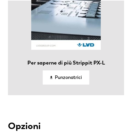
ES
PT-PT
PL
SK
KO
CN
Per saperne di più Strippit PX-L
Punzonatrici
Opzioni