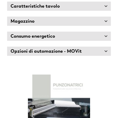
Caratteristiche tavolo
Magazzino
Consumo energetico
Opzioni di automazione - MOVit
EN
NL
FR
EN-US
DE
IT