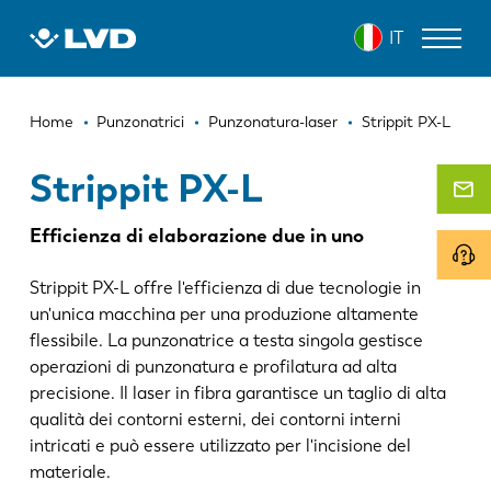
Salta
STRIPPIT PX-L
IT
al
contenuto
principale
Briciole
MACCHINE PER IL TAGLIO LASER
Home
Punzonatrici
Punzonatura-laser
Strippit PX-L
di
PRESSE PIEGATRICI
Strippit PX-L
pane
PANNELLATRICI
Efficienza di elaborazione due in uno
PUNZONATRICI
Strippit PX-L offre l'efficienza di due tecnologie in
CESOIE
un'unica macchina per una produzione altamente
flessibile. La punzonatrice a testa singola gestisce
SOFTWARE
operazioni di punzonatura e profilatura ad alta
precisione. Il laser in fibra garantisce un taglio di alta
SERVIZIO CLIENTI
qualità dei contorni esterni, dei contorni interni
intricati e può essere utilizzato per l'incisione del
SU LVD
materiale.