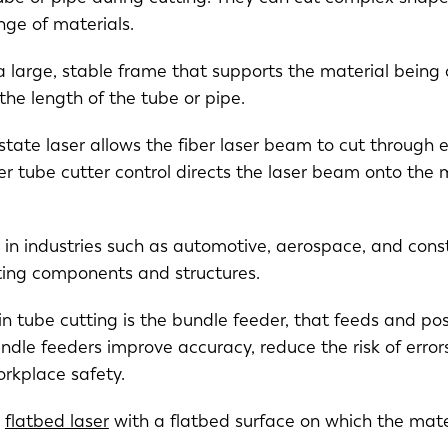
ange of materials.
 large, stable frame that supports the material being c
he length of the tube or pipe.
-state laser allows the fiber laser beam to cut through 
r tube cutter control directs the laser beam onto the m
NL
FR
 in industries such as automotive, aerospace, and const
ating components and structures.
IT
ES
in tube cutting is the bundle feeder, that feeds and pos
Bundle feeders improve accuracy, reduce the risk of err
SK
KO
orkplace safety.
a
flatbed laser
with a flatbed surface on which the mater