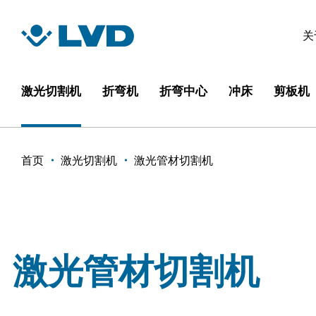
跳
转
关
到
主
要
激光切割机
折弯机
折弯中心
冲床
剪板机
内
容
面
首页
激光切割机
激光管材切割机
包
屑
激光管材切割机