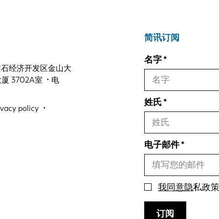
简讯订阅
名字
 黄石经济开发区金山大
3702A室 • 电
姓氏
ivacy policy
电子邮件
我同意隐
私政
订阅