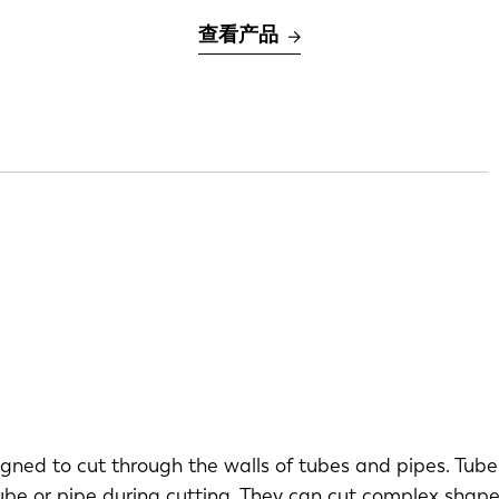
查看产品
gned to cut through the walls of tubes and pipes. Tube 
ube or pipe during cutting. They can cut complex shap