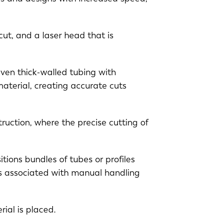
ut, and a laser head that is
even thick-walled tubing with
aterial, creating accurate cuts
EN-US
ruction, where the precise cutting of
PT-PT
itions bundles of tubes or profiles
ors associated with manual handling
CN
ial is placed.