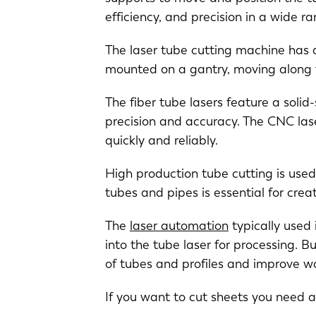
efficiency, and precision in a wide r
The laser tube cutting machine has a
mounted on a gantry, moving along t
The fiber tube lasers feature a solid
precision and accuracy. The CNC lase
quickly and reliably.
EN
High production tube cutting is used
tubes and pipes is essential for cre
DE
The
laser automation
typically used 
into the tube laser for processing. 
PL
of tubes and profiles and improve w
If you want to cut sheets you need 