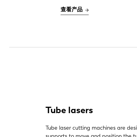
查看产品
Tube lasers
Tube laser cutting machines are desi
supports to move and position the t