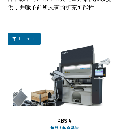
最新消息
供，并赋予前所未有的扩充可能性。
探索 LVD
客户案例
展会活动
资源中心
Filter
行业和解决方案
招贤纳士
吨位
24-60
联系我们
80-135
135-220
激光功率
1-6 mm
6-12 mm
RBS 4
> 12 mm
机器人折弯系统