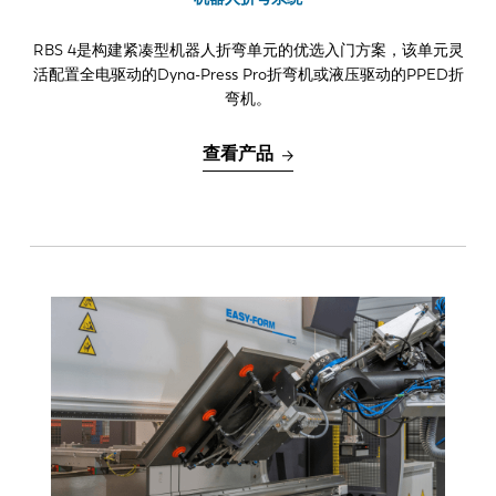
折弯长度
RBS 4是构建紧凑型机器人折弯单元的优选入门方案，该单元灵
0-1.5 m
活配置全电驱动的Dyna-Press Pro折弯机或液压驱动的PPED折
2.1 m
弯机。
2.0-4.0 m
查看产品
4.0-6.0 m
工件几何形状
二维形状
简单盒子形状
复杂三维形状
折弯次数
1-8
> 8
每台设备每天模具更换次数