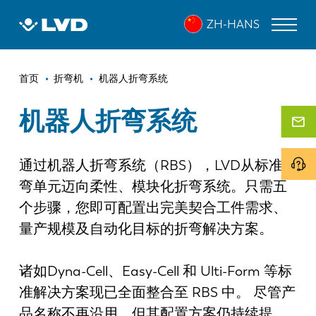
跳
ZH-HANS
转
到
主
面
要
激光切割机
首页
折弯机
机器人折弯系统
内
包
折弯机
容
机器人折弯系统
屑
折弯中心
通过机器人折弯系统（RBS），LVD从标准折
冲床
弯单元迈向柔性、模块化折弯系统。只需五
剪板机
个步骤，您即可配置出完美契合工件需求、
软件
量产规模及自动化目标的折弯解决方案。
客户服务
诸如Dyna-Cell、Easy-Cell 和 Ulti-Form 等标
准解决方案现已全面整合至 RBS 中。 尽管产
关于 LVD
品名称不再沿用，但其配置方案仍持续提