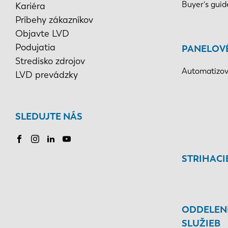
Buyer's guid
Kariéra
Príbehy zákazníkov
Objavte LVD
Podujatia
PANELOV
Stredisko zdrojov
Automatizov
LVD prevádzky
SLEDUJTE NÁS
STRIHACI
ODDELEN
SLUŽIEB