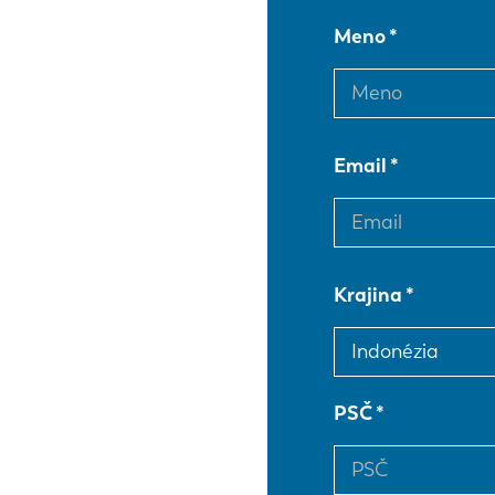
Meno
Email
Krajina
PSČ