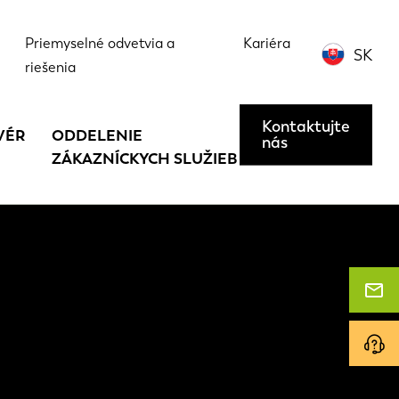
Priemyselné odvetvia a
Kariéra
SK
riešenia
Kontaktujte
VÉR
ODDELENIE
nás
ZÁKAZNÍCKYCH SLUŽIEB