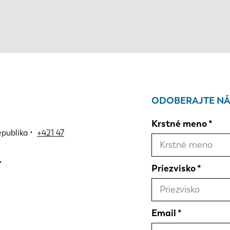
ODOBERAJTE NÁ
Krstné meno
epublika •
+421 47
Priezvisko
Email