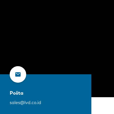
Pošta
sales@lvd.co.id