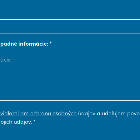
NL
FR
ípadné informácie:
IT
ES
SK
KO
vidlami pre ochranu osobných
údajov a udeľujem povo
ojich údajov.