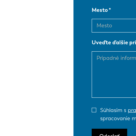
Mesto
EN
Uveďte ďalšie pr
DE
PL
Súhlasím s
pra
spracovanie m