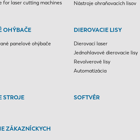
e for laser cutting machines
Nástroje ohraňovacích lisov
É OHÝBAČE
DIEROVACIE LISY
ané panelové ohýbače
Dierovací laser
Jednohlavové dierovacie lisy
Revolverové lisy
Automatizácia
E STROJE
SOFTVÉR
IE ZÁKAZNÍCKYCH