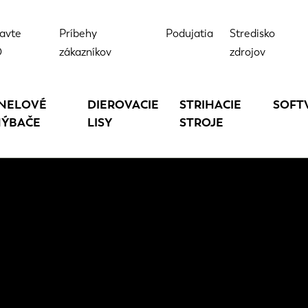
avte
Príbehy
Podujatia
Stredisko
D
zákazníkov
zdrojov
NELOVÉ
DIEROVACIE
STRIHACIE
SOFT
ÝBAČE
LISY
STROJE