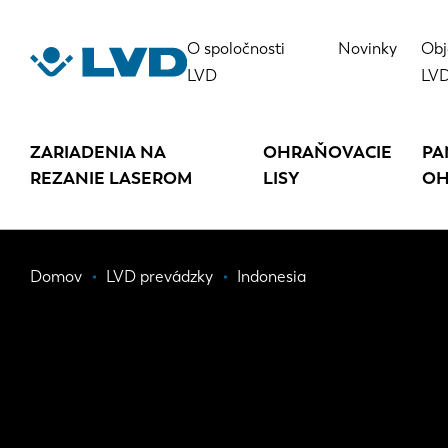
Skočiť
na
O spoločnosti
Novinky
Obj
hlavný
LVD
LV
obsah
ZARIADENIA NA
OHRAŇOVACIE
PA
REZANIE LASEROM
LISY
OH
Omrvinka
Domov
LVD prevádzky
Indonesia