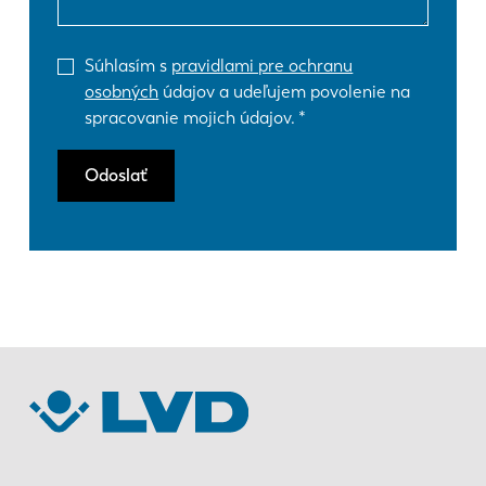
Súhlasím s
pravidlami pre ochranu
osobných
údajov a udeľujem povolenie na
spracovanie mojich údajov.
Odoslať