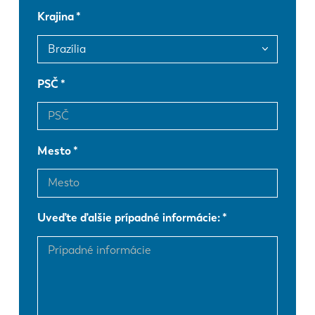
Krajina
FR
EN-US
DE
IT
PSČ
ES
PT-PT
Mesto
PL
SK
KO
CN
Uveďte ďalšie prípadné informácie: