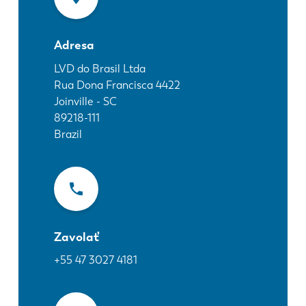
Novinky
Objavte LVD
Adresa
Príbehy zákazníkov
Podujatia
LVD do Brasil Ltda
Rua Dona Francisca 4422
Stredisko zdrojov
Joinville - SC
Priemyselné odvetvia a riešenia
89218-111
Kariéra
Brazil
Kontaktujte nás
Zavolať
+55 47 3027 4181