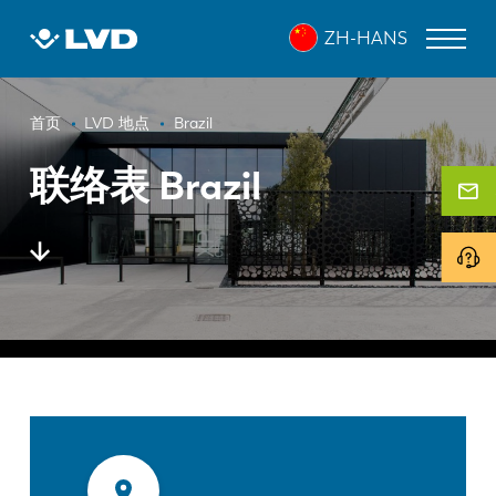
跳
ZH-HANS
转
到
主
面
要
激光切割机
首页
LVD 地点
Brazil
内
包
折弯机
容
联络表 Brazil
屑
折弯中心
冲床
剪板机
软件
客户服务
关于 LVD