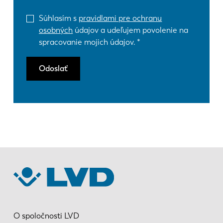
Súhlasím s
pravidlami pre ochranu
osobných
údajov a udeľujem povolenie na
spracovanie mojich údajov.
Odoslať
O spoločnosti LVD