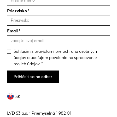
Priezvisko
Email
Súhlasím s
pravidlami pre ochranu osobných
údajov a udeľujem povolenie na spracovanie
mojich údajov.
Prihlásiť sa na odber
SK
LVD S3 a.s. • Priemyselnà 1 982 01