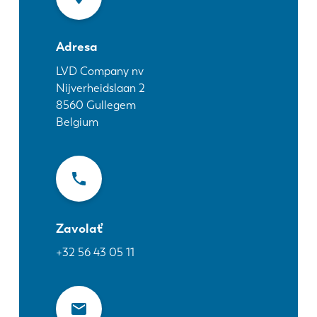
Novinky
Objavte LVD
Adresa
Príbehy zákazníkov
Podujatia
LVD Company nv
Nijverheidslaan 2
Stredisko zdrojov
8560
Gullegem
Priemyselné odvetvia a riešenia
Belgium
Kariéra
Kontaktujte nás
Zavolať
+32 56 43 05 11