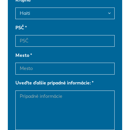
FR
EN-US
DE
IT
PSČ
ES
PT-PT
Mesto
PL
SK
Uveďte ďalšie prípadné informácie:
KO
CN