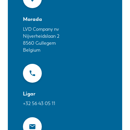
Notícias
Descubra a LVD
Morada
Experiências dos clientes
Eventos
LVD Company nv
Nijverheidslaan 2
Centro de Recursos
8560
Gullegem
Indústrias & soluções
Belgium
Carreiras
Contacte-nos
Ligar
+32 56 43 05 11