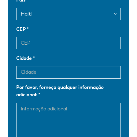
FR
EN-US
DE
IT
CEP
ES
PT-PT
Cidade
PL
SK
Por favor, forneça qualquer informação
KO
CN
adicional: