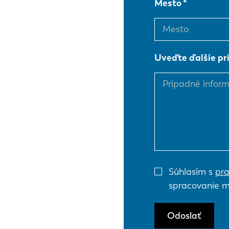
Mesto
EN
Uveďte ďalšie pr
DE
PL
Súhlasím s
pra
spracovanie m
Odoslať