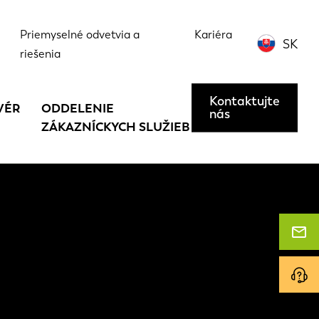
Priemyselné odvetvia a
Kariéra
SK
riešenia
Kontaktujte
VÉR
ODDELENIE
nás
ZÁKAZNÍCKYCH SLUŽIEB