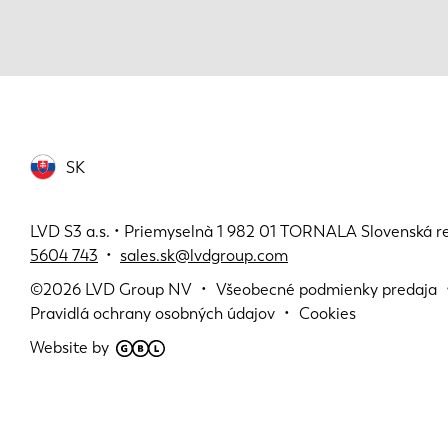
SK
LVD S3 a.s. • Priemyselnà 1 982 01 TORNALA Slovenská r
5604 743
•
sales.sk@lvdgroup.com
©2026
LVD Group NV
Všeobecné podmienky predaja
Pravidlá ochrany osobných údajov
Cookies
Website by