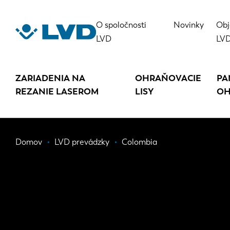
Skočiť
na
O spoločnosti
Novinky
Obj
hlavný
LVD
LV
obsah
ZARIADENIA NA
OHRAŇOVACIE
PA
REZANIE LASEROM
LISY
OH
Omrvinka
Domov
LVD prevádzky
Colombia