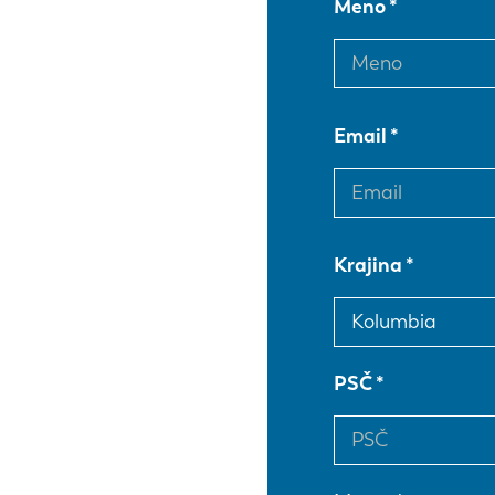
Meno
Email
Krajina
PSČ