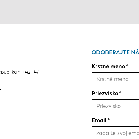
ODOBERAJTE NÁ
Krstné meno
epublika •
+421 47
Priezvisko
Email