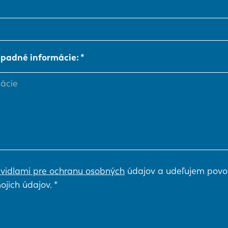
NL
FR
ípadné informácie:
IT
ES
SK
KO
vidlami pre ochranu osobných
údajov a udeľujem povo
ojich údajov.