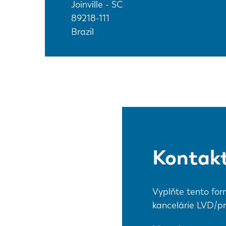
Joinville - SC
89218-111
Brazil
Kontakt
Vyplňte tento for
kancelárie LVD/pr