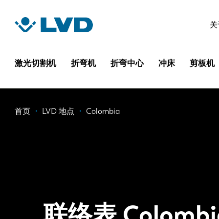
跳
转
关
到
主
要
激光切割机
折弯机
折弯中心
冲床
剪板机
内
容
面
首页
LVD 地点
Colombia
包
屑
联络表 Colombi