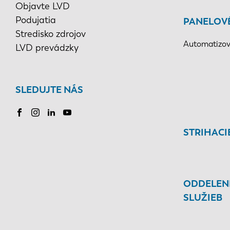
Objavte LVD
Podujatia
PANELOV
Stredisko zdrojov
Automatizov
LVD prevádzky
SLEDUJTE NÁS
STRIHACI
ODDELEN
SLUŽIEB