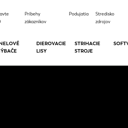
avte
Príbehy
Podujatia
Stredisko
D
zákazníkov
zdrojov
NELOVÉ
DIEROVACIE
STRIHACIE
SOFT
ÝBAČE
LISY
STROJE