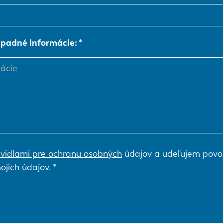
NL
FR
ípadné informácie:
IT
ES
SK
KO
vidlami pre ochranu osobných
údajov a udeľujem povo
ojich údajov.