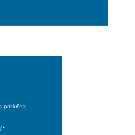
 príslušnej
ť