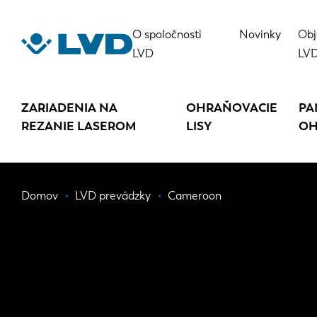
Skočiť
na
O spoločnosti
Novinky
Obj
hlavný
LVD
LV
obsah
ZARIADENIA NA
OHRAŇOVACIE
PA
REZANIE LASEROM
LISY
OH
Omrvinka
Domov
LVD prevádzky
Cameroon