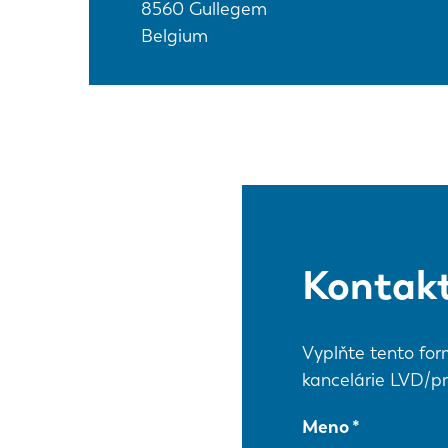
8560
Gullegem
Belgium
Kontakt
Vyplňte tento for
kancelárie LVD/pr
Meno