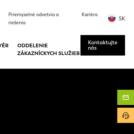
Priemyselné odvetvia a
Kariéra
SK
riešenia
Kontaktujte
VÉR
ODDELENIE
nás
ZÁKAZNÍCKYCH SLUŽIEB