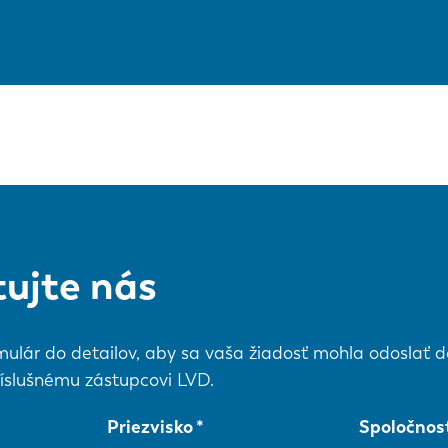
ujte nás
mulár do detailov, aby sa vaša žiadosť mohla odoslať do
íslušnému zástupcovi LVD.
Priezvisko
Spoločnos