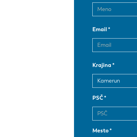
Email
Krajina
PSČ
Mesto