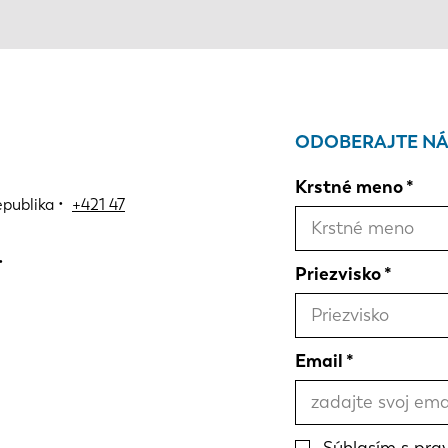
ODOBERAJTE NÁ
Krstné meno
epublika •
+421 47
Priezvisko
Email