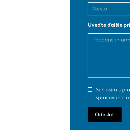
EN
Uveďte ďalšie pr
DE
PL
Súhlasím s
pra
spracovanie m
Odoslať